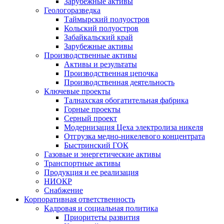
Зарубежные активы
Геологоразведка
Таймырский полуостров
Кольский полуостров
Забайкальский край
Зарубежные активы
Производственные активы
Активы и результаты
Производственная цепочка
Производственная деятельность
Ключевые проекты
Талнахская обогатительная фабрика
Горные проекты
Серный проект
Модернизация Цеха электролиза никеля
Отгрузка медно-никелевого концентрата
Быстринский ГОК
Газовые и энергетические активы
Транспортные активы
Продукция и ее реализация
НИОКР
Снабжение
Корпоративная ответственность
Кадровая и социальная политика
Приоритеты развития