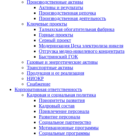
Производственные активы
Активы и результаты
Производственная цепочка
Производственная деятельность
Ключевые проекты
Талнахская обогатительная фабрика
Горные проекты
Серный проект
Модернизация Цеха электролиза никеля
Отгрузка медно-никелевого концентрата
Быстринский ГОК
Газовые и энергетические активы
Транспортные активы
Продукция и ее реализация
НИОКР
Снабжение
Корпоративная ответственность
Кадровая и социальная политика
Приоритеты развития
Кадровый состав
Привлечение персонала
Развитие персонала
Социальное партнерство
Мотивационные программы
Социальные программы