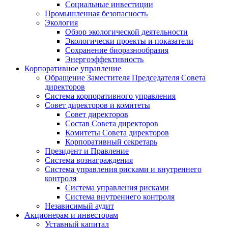
Социальные инвестиции
Промышленная безопасность
Экология
Обзор экологической деятельности
Экологически проекты и показатели
Сохранение биоразнообразия
Энергоэффективность
Корпоративное управление
Обращение Заместителя Председателя Совета
директоров
Система корпоративного управления
Совет директоров и комитеты
Совет директоров
Состав Совета директоров
Комитеты Совета директоров
Корпоративный секретарь
Президент и Правление
Система вознаграждения
Система управления рисками и внутреннего
контроля
Система управления рисками
Система внутреннего контроля
Независимый аудит
Акционерам и инвесторам
Уставный капитал