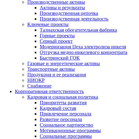
Производственные активы
Активы и результаты
Производственная цепочка
Производственная деятельность
Ключевые проекты
Талнахская обогатительная фабрика
Горные проекты
Серный проект
Модернизация Цеха электролиза никеля
Отгрузка медно-никелевого концентрата
Быстринский ГОК
Газовые и энергетические активы
Транспортные активы
Продукция и ее реализация
НИОКР
Снабжение
Корпоративная ответственность
Кадровая и социальная политика
Приоритеты развития
Кадровый состав
Привлечение персонала
Развитие персонала
Социальное партнерство
Мотивационные программы
Социальные программы