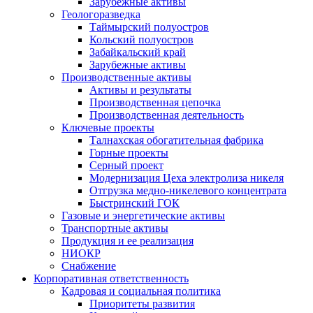
Зарубежные активы
Геологоразведка
Таймырский полуостров
Кольский полуостров
Забайкальский край
Зарубежные активы
Производственные активы
Активы и результаты
Производственная цепочка
Производственная деятельность
Ключевые проекты
Талнахская обогатительная фабрика
Горные проекты
Серный проект
Модернизация Цеха электролиза никеля
Отгрузка медно-никелевого концентрата
Быстринский ГОК
Газовые и энергетические активы
Транспортные активы
Продукция и ее реализация
НИОКР
Снабжение
Корпоративная ответственность
Кадровая и социальная политика
Приоритеты развития