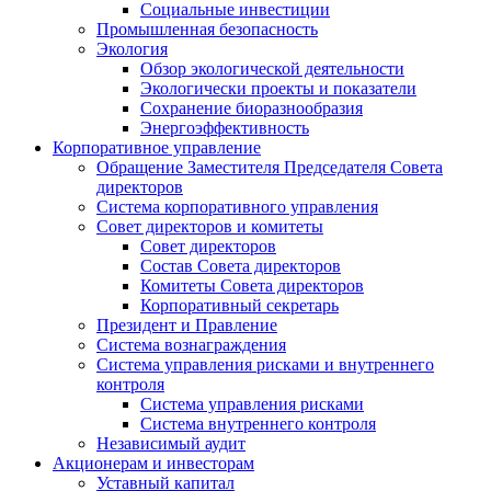
Социальные инвестиции
Промышленная безопасность
Экология
Обзор экологической деятельности
Экологически проекты и показатели
Сохранение биоразнообразия
Энергоэффективность
Корпоративное управление
Обращение Заместителя Председателя Совета
директоров
Система корпоративного управления
Совет директоров и комитеты
Совет директоров
Состав Совета директоров
Комитеты Совета директоров
Корпоративный секретарь
Президент и Правление
Система вознаграждения
Система управления рисками и внутреннего
контроля
Система управления рисками
Система внутреннего контроля
Независимый аудит
Акционерам и инвесторам
Уставный капитал