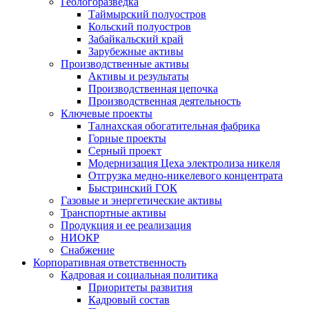
Геологоразведка
Таймырский полуостров
Кольский полуостров
Забайкальский край
Зарубежные активы
Производственные активы
Активы и результаты
Производственная цепочка
Производственная деятельность
Ключевые проекты
Талнахская обогатительная фабрика
Горные проекты
Серный проект
Модернизация Цеха электролиза никеля
Отгрузка медно-никелевого концентрата
Быстринский ГОК
Газовые и энергетические активы
Транспортные активы
Продукция и ее реализация
НИОКР
Снабжение
Корпоративная ответственность
Кадровая и социальная политика
Приоритеты развития
Кадровый состав