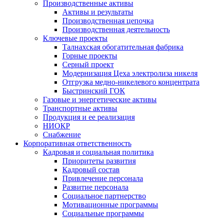
Производственные активы
Активы и результаты
Производственная цепочка
Производственная деятельность
Ключевые проекты
Талнахская обогатительная фабрика
Горные проекты
Серный проект
Модернизация Цеха электролиза никеля
Отгрузка медно-никелевого концентрата
Быстринский ГОК
Газовые и энергетические активы
Транспортные активы
Продукция и ее реализация
НИОКР
Снабжение
Корпоративная ответственность
Кадровая и социальная политика
Приоритеты развития
Кадровый состав
Привлечение персонала
Развитие персонала
Социальное партнерство
Мотивационные программы
Социальные программы