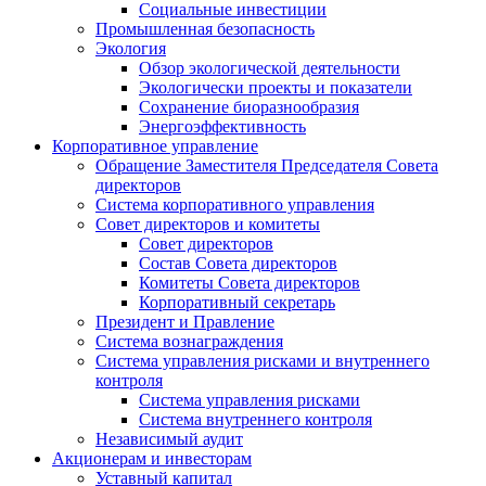
Социальные инвестиции
Промышленная безопасность
Экология
Обзор экологической деятельности
Экологически проекты и показатели
Сохранение биоразнообразия
Энергоэффективность
Корпоративное управление
Обращение Заместителя Председателя Совета
директоров
Система корпоративного управления
Совет директоров и комитеты
Совет директоров
Состав Совета директоров
Комитеты Совета директоров
Корпоративный секретарь
Президент и Правление
Система вознаграждения
Система управления рисками и внутреннего
контроля
Система управления рисками
Система внутреннего контроля
Независимый аудит
Акционерам и инвесторам
Уставный капитал