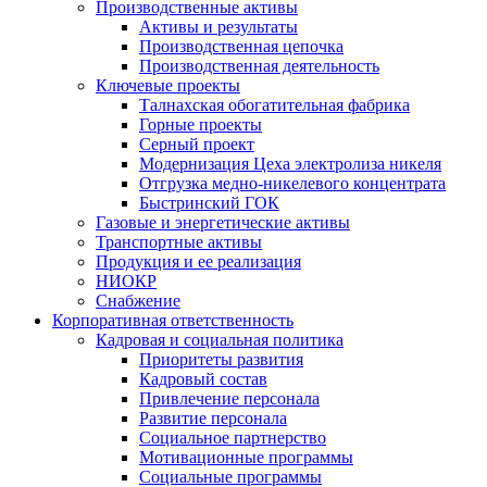
Производственные активы
Активы и результаты
Производственная цепочка
Производственная деятельность
Ключевые проекты
Талнахская обогатительная фабрика
Горные проекты
Серный проект
Модернизация Цеха электролиза никеля
Отгрузка медно-никелевого концентрата
Быстринский ГОК
Газовые и энергетические активы
Транспортные активы
Продукция и ее реализация
НИОКР
Снабжение
Корпоративная ответственность
Кадровая и социальная политика
Приоритеты развития
Кадровый состав
Привлечение персонала
Развитие персонала
Социальное партнерство
Мотивационные программы
Социальные программы