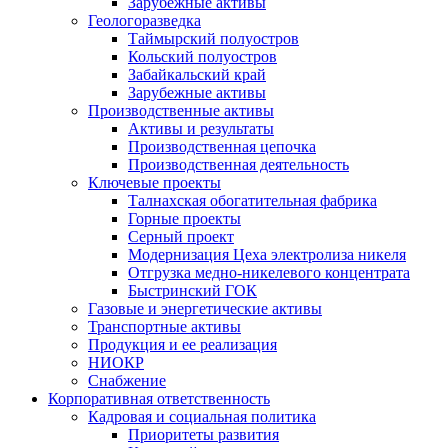
Зарубежные активы
Геологоразведка
Таймырский полуостров
Кольский полуостров
Забайкальский край
Зарубежные активы
Производственные активы
Активы и результаты
Производственная цепочка
Производственная деятельность
Ключевые проекты
Талнахская обогатительная фабрика
Горные проекты
Серный проект
Модернизация Цеха электролиза никеля
Отгрузка медно-никелевого концентрата
Быстринский ГОК
Газовые и энергетические активы
Транспортные активы
Продукция и ее реализация
НИОКР
Снабжение
Корпоративная ответственность
Кадровая и социальная политика
Приоритеты развития