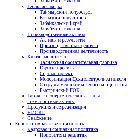
Зарубежные активы
Геологоразведка
Таймырский полуостров
Кольский полуостров
Забайкальский край
Зарубежные активы
Производственные активы
Активы и результаты
Производственная цепочка
Производственная деятельность
Ключевые проекты
Талнахская обогатительная фабрика
Горные проекты
Серный проект
Модернизация Цеха электролиза никеля
Отгрузка медно-никелевого концентрата
Быстринский ГОК
Газовые и энергетические активы
Транспортные активы
Продукция и ее реализация
НИОКР
Снабжение
Корпоративная ответственность
Кадровая и социальная политика
Приоритеты развития