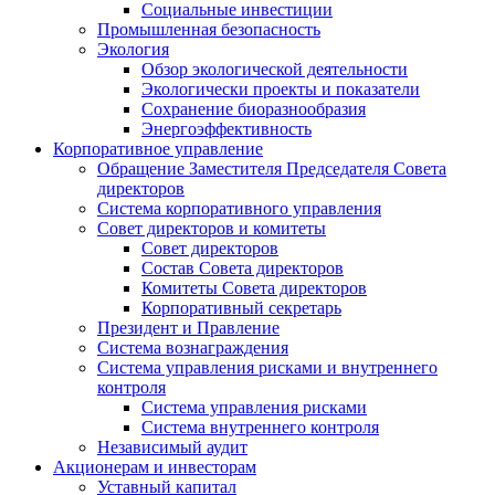
Социальные инвестиции
Промышленная безопасность
Экология
Обзор экологической деятельности
Экологически проекты и показатели
Сохранение биоразнообразия
Энергоэффективность
Корпоративное управление
Обращение Заместителя Председателя Совета
директоров
Система корпоративного управления
Совет директоров и комитеты
Совет директоров
Состав Совета директоров
Комитеты Совета директоров
Корпоративный секретарь
Президент и Правление
Система вознаграждения
Система управления рисками и внутреннего
контроля
Система управления рисками
Система внутреннего контроля
Независимый аудит
Акционерам и инвесторам
Уставный капитал