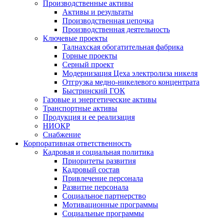
Производственные активы
Активы и результаты
Производственная цепочка
Производственная деятельность
Ключевые проекты
Талнахская обогатительная фабрика
Горные проекты
Серный проект
Модернизация Цеха электролиза никеля
Отгрузка медно-никелевого концентрата
Быстринский ГОК
Газовые и энергетические активы
Транспортные активы
Продукция и ее реализация
НИОКР
Снабжение
Корпоративная ответственность
Кадровая и социальная политика
Приоритеты развития
Кадровый состав
Привлечение персонала
Развитие персонала
Социальное партнерство
Мотивационные программы
Социальные программы