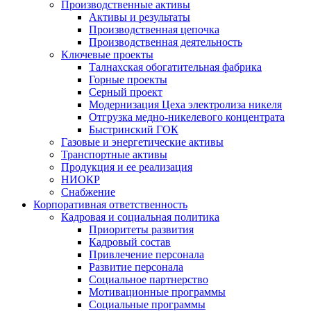
Производственные активы
Активы и результаты
Производственная цепочка
Производственная деятельность
Ключевые проекты
Талнахская обогатительная фабрика
Горные проекты
Серный проект
Модернизация Цеха электролиза никеля
Отгрузка медно-никелевого концентрата
Быстринский ГОК
Газовые и энергетические активы
Транспортные активы
Продукция и ее реализация
НИОКР
Снабжение
Корпоративная ответственность
Кадровая и социальная политика
Приоритеты развития
Кадровый состав
Привлечение персонала
Развитие персонала
Социальное партнерство
Мотивационные программы
Социальные программы