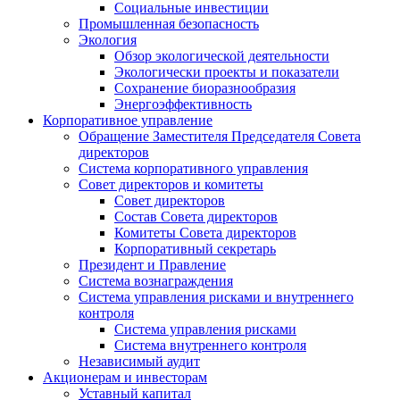
Социальные инвестиции
Промышленная безопасность
Экология
Обзор экологической деятельности
Экологически проекты и показатели
Сохранение биоразнообразия
Энергоэффективность
Корпоративное управление
Обращение Заместителя Председателя Совета
директоров
Система корпоративного управления
Совет директоров и комитеты
Совет директоров
Состав Совета директоров
Комитеты Совета директоров
Корпоративный секретарь
Президент и Правление
Система вознаграждения
Система управления рисками и внутреннего
контроля
Система управления рисками
Система внутреннего контроля
Независимый аудит
Акционерам и инвесторам
Уставный капитал