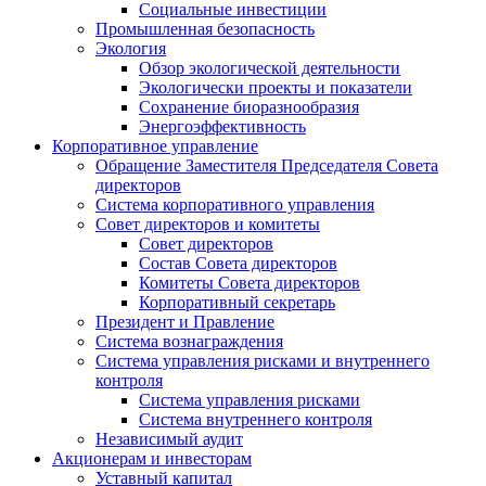
Социальные инвестиции
Промышленная безопасность
Экология
Обзор экологической деятельности
Экологически проекты и показатели
Сохранение биоразнообразия
Энергоэффективность
Корпоративное управление
Обращение Заместителя Председателя Совета
директоров
Система корпоративного управления
Совет директоров и комитеты
Совет директоров
Состав Совета директоров
Комитеты Совета директоров
Корпоративный секретарь
Президент и Правление
Система вознаграждения
Система управления рисками и внутреннего
контроля
Система управления рисками
Система внутреннего контроля
Независимый аудит
Акционерам и инвесторам
Уставный капитал