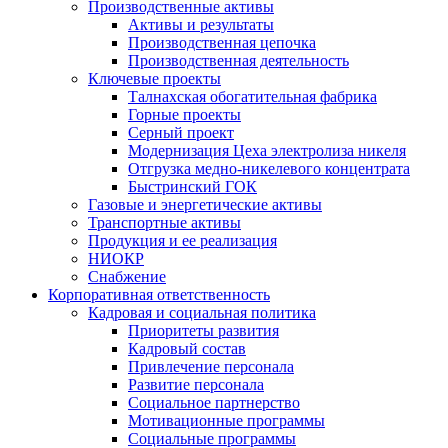
Производственные активы
Активы и результаты
Производственная цепочка
Производственная деятельность
Ключевые проекты
Талнахская обогатительная фабрика
Горные проекты
Серный проект
Модернизация Цеха электролиза никеля
Отгрузка медно-никелевого концентрата
Быстринский ГОК
Газовые и энергетические активы
Транспортные активы
Продукция и ее реализация
НИОКР
Снабжение
Корпоративная ответственность
Кадровая и социальная политика
Приоритеты развития
Кадровый состав
Привлечение персонала
Развитие персонала
Социальное партнерство
Мотивационные программы
Социальные программы