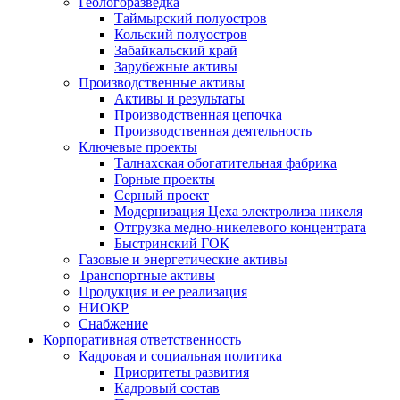
Геологоразведка
Таймырский полуостров
Кольский полуостров
Забайкальский край
Зарубежные активы
Производственные активы
Активы и результаты
Производственная цепочка
Производственная деятельность
Ключевые проекты
Талнахская обогатительная фабрика
Горные проекты
Серный проект
Модернизация Цеха электролиза никеля
Отгрузка медно-никелевого концентрата
Быстринский ГОК
Газовые и энергетические активы
Транспортные активы
Продукция и ее реализация
НИОКР
Снабжение
Корпоративная ответственность
Кадровая и социальная политика
Приоритеты развития
Кадровый состав