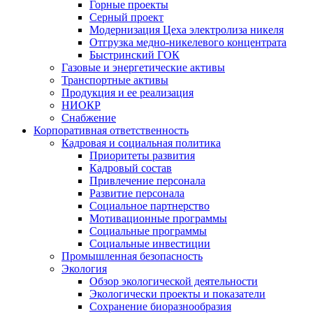
Горные проекты
Серный проект
Модернизация Цеха электролиза никеля
Отгрузка медно-никелевого концентрата
Быстринский ГОК
Газовые и энергетические активы
Транспортные активы
Продукция и ее реализация
НИОКР
Снабжение
Корпоративная ответственность
Кадровая и социальная политика
Приоритеты развития
Кадровый состав
Привлечение персонала
Развитие персонала
Социальное партнерство
Мотивационные программы
Социальные программы
Социальные инвестиции
Промышленная безопасность
Экология
Обзор экологической деятельности
Экологически проекты и показатели
Сохранение биоразнообразия