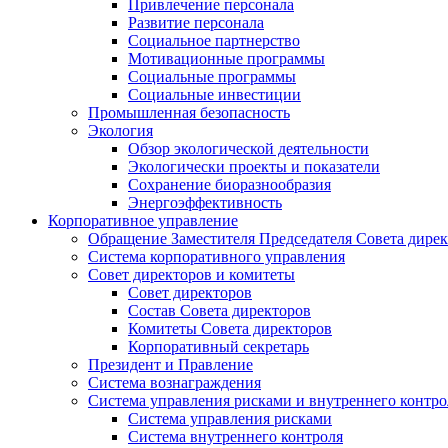
Привлечение персонала
Развитие персонала
Социальное партнерство
Мотивационные программы
Социальные программы
Социальные инвестиции
Промышленная безопасность
Экология
Обзор экологической деятельности
Экологически проекты и показатели
Сохранение биоразнообразия
Энергоэффективность
Корпоративное управление
Обращение Заместителя Председателя Совета дире
Система корпоративного управления
Совет директоров и комитеты
Совет директоров
Состав Совета директоров
Комитеты Совета директоров
Корпоративный секретарь
Президент и Правление
Система вознаграждения
Система управления рисками и внутреннего контро
Система управления рисками
Система внутреннего контроля