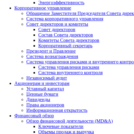
Энергоэффективность
Корпоративное управление
Обращение Заместителя Председателя Совета дире
Система корпоративного управления
Совет директоров и комитеты
Совет директоров
Состав Совета директоров
Комитеты Совета директоров
Корпоративный секретарь
Президент и Правление
Система вознаграждения
Система управления рисками и внутреннего контро
Система управления рисками
Система внутреннего контроля
Независимый аудит
Акционерам и инвесторам
Уставный капитал
Ценные бумаги
Дивиденды
Права акционеров
Информационная открытость
Финансовый обзор
Обзор финансовой деятельности (MD&A)
Ключевые показатели
Объемы продаж и выручка