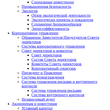
Социальные инвестиции
Промышленная безопасность
Экология
Обзор экологической деятельности
Экологически проекты и показатели
Сохранение биоразнообразия
Энергоэффективность
Корпоративное управление
Обращение Заместителя Председателя Совета
директоров
Система корпоративного управления
Совет директоров и комитеты
Совет директоров
Состав Совета директоров
Комитеты Совета директоров
Корпоративный секретарь
Президент и Правление
Система вознаграждения
Система управления рисками и внутреннего
контроля
Система управления рисками
Система внутреннего контроля
Независимый аудит
Акционерам и инвесторам
Уставный капитал