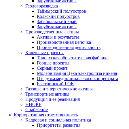
Зарубежные активы
Геологоразведка
Таймырский полуостров
Кольский полуостров
Забайкальский край
Зарубежные активы
Производственные активы
Активы и результаты
Производственная цепочка
Производственная деятельность
Ключевые проекты
Талнахская обогатительная фабрика
Горные проекты
Серный проект
Модернизация Цеха электролиза никеля
Отгрузка медно-никелевого концентрата
Быстринский ГОК
Газовые и энергетические активы
Транспортные активы
Продукция и ее реализация
НИОКР
Снабжение
Корпоративная ответственность
Кадровая и социальная политика
Приоритеты развития