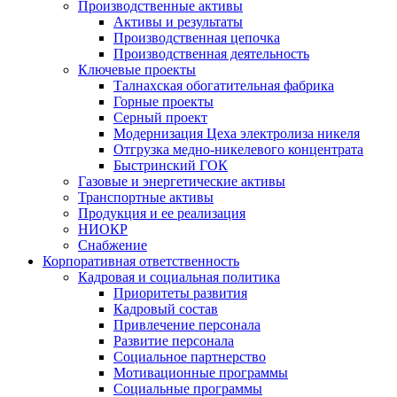
Производственные активы
Активы и результаты
Производственная цепочка
Производственная деятельность
Ключевые проекты
Талнахская обогатительная фабрика
Горные проекты
Серный проект
Модернизация Цеха электролиза никеля
Отгрузка медно-никелевого концентрата
Быстринский ГОК
Газовые и энергетические активы
Транспортные активы
Продукция и ее реализация
НИОКР
Снабжение
Корпоративная ответственность
Кадровая и социальная политика
Приоритеты развития
Кадровый состав
Привлечение персонала
Развитие персонала
Социальное партнерство
Мотивационные программы
Социальные программы