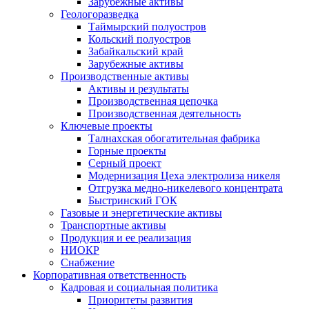
Зарубежные активы
Геологоразведка
Таймырский полуостров
Кольский полуостров
Забайкальский край
Зарубежные активы
Производственные активы
Активы и результаты
Производственная цепочка
Производственная деятельность
Ключевые проекты
Талнахская обогатительная фабрика
Горные проекты
Серный проект
Модернизация Цеха электролиза никеля
Отгрузка медно-никелевого концентрата
Быстринский ГОК
Газовые и энергетические активы
Транспортные активы
Продукция и ее реализация
НИОКР
Снабжение
Корпоративная ответственность
Кадровая и социальная политика
Приоритеты развития