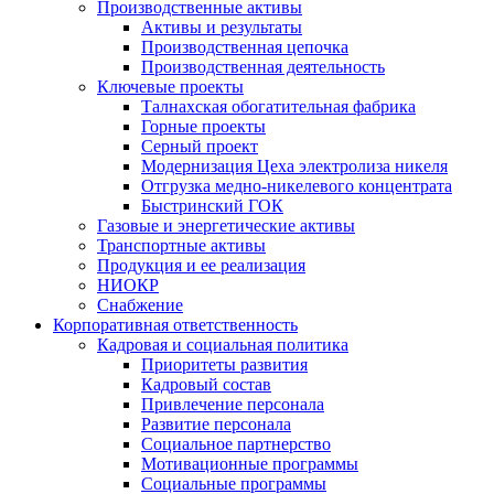
Производственные активы
Активы и результаты
Производственная цепочка
Производственная деятельность
Ключевые проекты
Талнахская обогатительная фабрика
Горные проекты
Серный проект
Модернизация Цеха электролиза никеля
Отгрузка медно-никелевого концентрата
Быстринский ГОК
Газовые и энергетические активы
Транспортные активы
Продукция и ее реализация
НИОКР
Снабжение
Корпоративная ответственность
Кадровая и социальная политика
Приоритеты развития
Кадровый состав
Привлечение персонала
Развитие персонала
Социальное партнерство
Мотивационные программы
Социальные программы