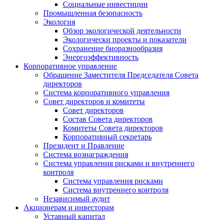
Социальные инвестиции
Промышленная безопасность
Экология
Обзор экологической деятельности
Экологически проекты и показатели
Сохранение биоразнообразия
Энергоэффективность
Корпоративное управление
Обращение Заместителя Председателя Совета
директоров
Система корпоративного управления
Совет директоров и комитеты
Совет директоров
Состав Совета директоров
Комитеты Совета директоров
Корпоративный секретарь
Президент и Правление
Система вознаграждения
Система управления рисками и внутреннего
контроля
Система управления рисками
Система внутреннего контроля
Независимый аудит
Акционерам и инвесторам
Уставный капитал