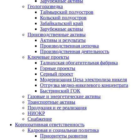
Зарубежные активы
Геологоразведка
Таймырский полуостров
Кольский полуостров
Забайкальский край
Зарубежные активы
Производственные активы
Активы и результаты
Производственная цепочка
Производственная деятельность
Ключевые проекты
Талнахская обогатительная фабрика
Горные проекты
Серный проект
Модернизация Цеха электролиза никеля
Отгрузка медно-никелевого концентрата
Быстринский ГОК
Газовые и энергетические активы
Транспортные активы
Продукция и ее реализация
НИОКР
Снабжение
Корпоративная ответственность
Кадровая и социальная политика
Приоритеты развития