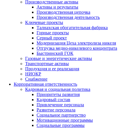
Производственные активы
Активы и результаты
Производственная цепочка
Производственная деятельность
Ключевые проекты
Талнахская обогатительная фабрика
Горные проекты
Серный проект
Модернизация Цеха электролиза никеля
Отгрузка медно-никелевого концентрата
Быстринский ГОК
Газовые и энергетические активы
Транспортные активы
Продукция и ее реализация
НИОКР
Снабжение
Корпоративная ответственность
Кадровая и социальная политика
Приоритеты развития
Кадровый состав
Привлечение персонала
Развитие персонала
Социальное партнерство
Мотивационные программы
Социальные программы