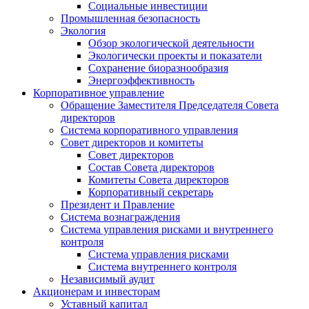
Социальные инвестиции
Промышленная безопасность
Экология
Обзор экологической деятельности
Экологически проекты и показатели
Сохранение биоразнообразия
Энергоэффективность
Корпоративное управление
Обращение Заместителя Председателя Совета
директоров
Система корпоративного управления
Совет директоров и комитеты
Совет директоров
Состав Совета директоров
Комитеты Совета директоров
Корпоративный секретарь
Президент и Правление
Система вознаграждения
Система управления рисками и внутреннего
контроля
Система управления рисками
Система внутреннего контроля
Независимый аудит
Акционерам и инвесторам
Уставный капитал