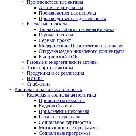
Производственные активы
Активы и результаты
Производственная цепочка
Производственная деятельность
Ключевые проекты
Талнахская обогатительная фабрика
Горные проекты
Серный проект
Модернизация Цеха электролиза никеля
Отгрузка медно-никелевого концентрата
Быстринский ГОК
Газовые и энергетические активы
Транспортные активы
Продукция и ее реализация
НИОКР
Снабжение
Корпоративная ответственность
Кадровая и социальная политика
Приоритеты развития
Кадровый состав
Привлечение персонала
Развитие персонала
Социальное партнерство
Мотивационные программы
Социальные программы