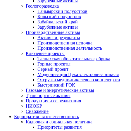
Зарубежные активы
Геологоразведка
Таймырский полуостров
Кольский полуостров
Забайкальский край
Зарубежные активы
Производственные активы
Активы и результаты
Производственная цепочка
Производственная деятельность
Ключевые проекты
Талнахская обогатительная фабрика
Горные проекты
Серный проект
Модернизация Цеха электролиза никеля
Отгрузка медно-никелевого концентрата
Быстринский ГОК
Газовые и энергетические активы
Транспортные активы
Продукция и ее реализация
НИОКР
Снабжение
Корпоративная ответственность
Кадровая и социальная политика
Приоритеты развития