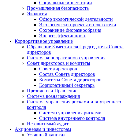
Социальные инвестиции
Промышленная безопасность
Экология
Обзор экологической деятельности
Экологически проекты и показатели
Сохранение биоразнообразия
Энергоэффективность
Корпоративное управление
Обращение Заместителя Председателя Совета
директоров
Система корпоративного управления
Совет директоров и комитеты
Совет директоров
Состав Совета директоров
Комитеты Совета директоров
Корпоративный секретарь
Президент и Правление
Система вознаграждения
Система управления рисками и внутреннего
контроля
Система управления рисками
Система внутреннего контроля
Независимый аудит
Акционерам и инвесторам
Уставный капитал