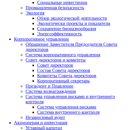
Социальные инвестиции
Промышленная безопасность
Экология
Обзор экологической деятельности
Экологически проекты и показатели
Сохранение биоразнообразия
Энергоэффективность
Корпоративное управление
Обращение Заместителя Председателя Совета
директоров
Система корпоративного управления
Совет директоров и комитеты
Совет директоров
Состав Совета директоров
Комитеты Совета директоров
Корпоративный секретарь
Президент и Правление
Система вознаграждения
Система управления рисками и внутреннего
контроля
Система управления рисками
Система внутреннего контроля
Независимый аудит
Акционерам и инвесторам
Уставный капитал