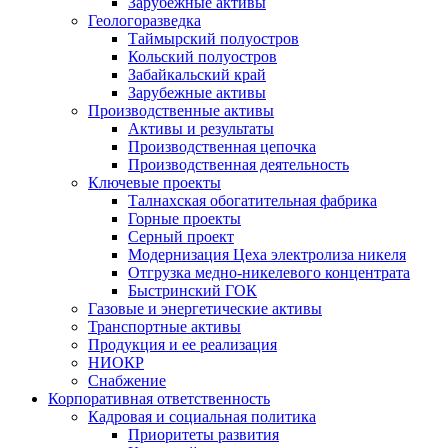
Зарубежные активы
Геологоразведка
Таймырский полуостров
Кольский полуостров
Забайкальский край
Зарубежные активы
Производственные активы
Активы и результаты
Производственная цепочка
Производственная деятельность
Ключевые проекты
Талнахская обогатительная фабрика
Горные проекты
Серный проект
Модернизация Цеха электролиза никеля
Отгрузка медно-никелевого концентрата
Быстринский ГОК
Газовые и энергетические активы
Транспортные активы
Продукция и ее реализация
НИОКР
Снабжение
Корпоративная ответственность
Кадровая и социальная политика
Приоритеты развития