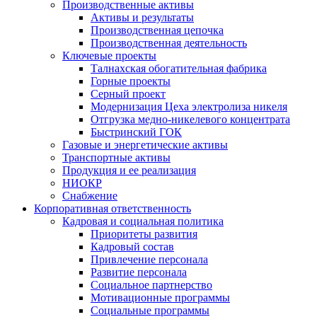
Производственные активы
Активы и результаты
Производственная цепочка
Производственная деятельность
Ключевые проекты
Талнахская обогатительная фабрика
Горные проекты
Серный проект
Модернизация Цеха электролиза никеля
Отгрузка медно-никелевого концентрата
Быстринский ГОК
Газовые и энергетические активы
Транспортные активы
Продукция и ее реализация
НИОКР
Снабжение
Корпоративная ответственность
Кадровая и социальная политика
Приоритеты развития
Кадровый состав
Привлечение персонала
Развитие персонала
Социальное партнерство
Мотивационные программы
Социальные программы