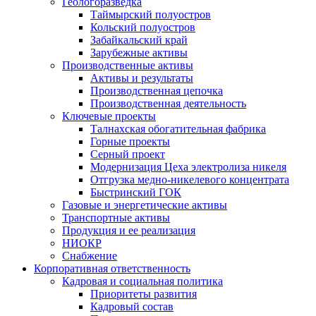
Геологоразведка
Таймырский полуостров
Кольский полуостров
Забайкальский край
Зарубежные активы
Производственные активы
Активы и результаты
Производственная цепочка
Производственная деятельность
Ключевые проекты
Талнахская обогатительная фабрика
Горные проекты
Серный проект
Модернизация Цеха электролиза никеля
Отгрузка медно-никелевого концентрата
Быстринский ГОК
Газовые и энергетические активы
Транспортные активы
Продукция и ее реализация
НИОКР
Снабжение
Корпоративная ответственность
Кадровая и социальная политика
Приоритеты развития
Кадровый состав