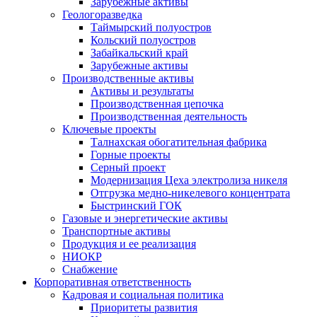
Зарубежные активы
Геологоразведка
Таймырский полуостров
Кольский полуостров
Забайкальский край
Зарубежные активы
Производственные активы
Активы и результаты
Производственная цепочка
Производственная деятельность
Ключевые проекты
Талнахская обогатительная фабрика
Горные проекты
Серный проект
Модернизация Цеха электролиза никеля
Отгрузка медно-никелевого концентрата
Быстринский ГОК
Газовые и энергетические активы
Транспортные активы
Продукция и ее реализация
НИОКР
Снабжение
Корпоративная ответственность
Кадровая и социальная политика
Приоритеты развития