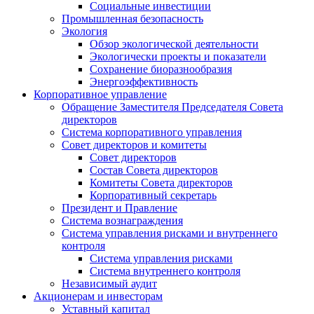
Социальные инвестиции
Промышленная безопасность
Экология
Обзор экологической деятельности
Экологически проекты и показатели
Сохранение биоразнообразия
Энергоэффективность
Корпоративное управление
Обращение Заместителя Председателя Совета
директоров
Система корпоративного управления
Совет директоров и комитеты
Совет директоров
Состав Совета директоров
Комитеты Совета директоров
Корпоративный секретарь
Президент и Правление
Система вознаграждения
Система управления рисками и внутреннего
контроля
Система управления рисками
Система внутреннего контроля
Независимый аудит
Акционерам и инвесторам
Уставный капитал