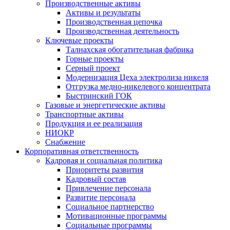
Производственные активы
Активы и результаты
Производственная цепочка
Производственная деятельность
Ключевые проекты
Талнахская обогатительная фабрика
Горные проекты
Серный проект
Модернизация Цеха электролиза никеля
Отгрузка медно-никелевого концентрата
Быстринский ГОК
Газовые и энергетические активы
Транспортные активы
Продукция и ее реализация
НИОКР
Снабжение
Корпоративная ответственность
Кадровая и социальная политика
Приоритеты развития
Кадровый состав
Привлечение персонала
Развитие персонала
Социальное партнерство
Мотивационные программы
Социальные программы