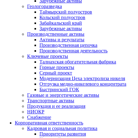
Зарубежные активы
Геологоразведка
Таймырский полуостров
Кольский полуостров
Забайкальский край
Зарубежные активы
Производственные активы
Активы и результаты
Производственная цепочка
Производственная деятельность
Ключевые проекты
Талнахская обогатительная фабрика
Горные проекты
Серный проект
Модернизация Цеха электролиза никеля
Отгрузка медно-никелевого концентрата
Быстринский ГОК
Газовые и энергетические активы
Транспортные активы
Продукция и ее реализация
НИОКР
Снабжение
Корпоративная ответственность
Кадровая и социальная политика
Приоритеты развития