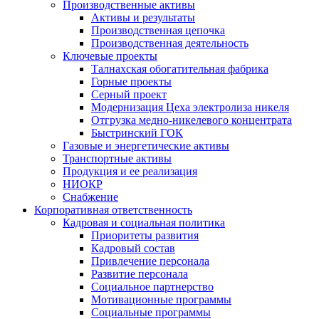
Производственные активы
Активы и результаты
Производственная цепочка
Производственная деятельность
Ключевые проекты
Талнахская обогатительная фабрика
Горные проекты
Серный проект
Модернизация Цеха электролиза никеля
Отгрузка медно-никелевого концентрата
Быстринский ГОК
Газовые и энергетические активы
Транспортные активы
Продукция и ее реализация
НИОКР
Снабжение
Корпоративная ответственность
Кадровая и социальная политика
Приоритеты развития
Кадровый состав
Привлечение персонала
Развитие персонала
Социальное партнерство
Мотивационные программы
Социальные программы