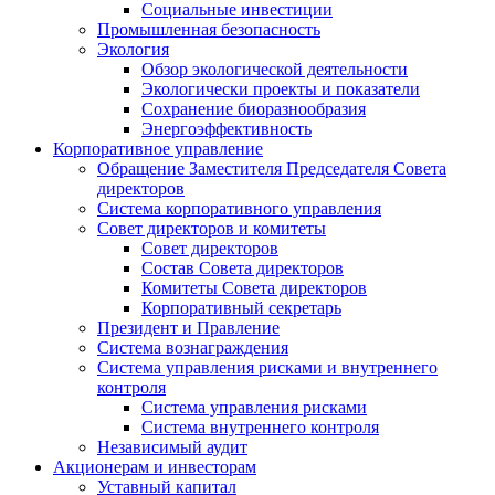
Социальные инвестиции
Промышленная безопасность
Экология
Обзор экологической деятельности
Экологически проекты и показатели
Сохранение биоразнообразия
Энергоэффективность
Корпоративное управление
Обращение Заместителя Председателя Совета
директоров
Система корпоративного управления
Совет директоров и комитеты
Совет директоров
Состав Совета директоров
Комитеты Совета директоров
Корпоративный секретарь
Президент и Правление
Система вознаграждения
Система управления рисками и внутреннего
контроля
Система управления рисками
Система внутреннего контроля
Независимый аудит
Акционерам и инвесторам
Уставный капитал