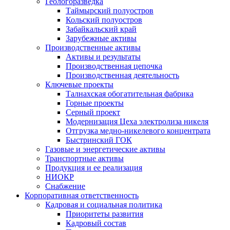
Геологоразведка
Таймырский полуостров
Кольский полуостров
Забайкальский край
Зарубежные активы
Производственные активы
Активы и результаты
Производственная цепочка
Производственная деятельность
Ключевые проекты
Талнахская обогатительная фабрика
Горные проекты
Серный проект
Модернизация Цеха электролиза никеля
Отгрузка медно-никелевого концентрата
Быстринский ГОК
Газовые и энергетические активы
Транспортные активы
Продукция и ее реализация
НИОКР
Снабжение
Корпоративная ответственность
Кадровая и социальная политика
Приоритеты развития
Кадровый состав