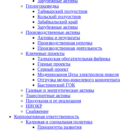
Зарубежные активы
Геологоразведка
Таймырский полуостров
Кольский полуостров
Забайкальский край
Зарубежные активы
Производственные активы
Активы и результаты
Производственная цепочка
Производственная деятельность
Ключевые проекты
Талнахская обогатительная фабрика
Горные проекты
Серный проект
Модернизация Цеха электролиза никеля
Отгрузка медно-никелевого концентрата
Быстринский ГОК
Газовые и энергетические активы
Транспортные активы
Продукция и ее реализация
НИОКР
Снабжение
Корпоративная ответственность
Кадровая и социальная политика
Приоритеты развития