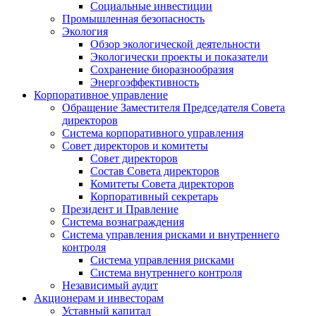
Социальные инвестиции
Промышленная безопасность
Экология
Обзор экологической деятельности
Экологически проекты и показатели
Сохранение биоразнообразия
Энергоэффективность
Корпоративное управление
Обращение Заместителя Председателя Совета
директоров
Система корпоративного управления
Совет директоров и комитеты
Совет директоров
Состав Совета директоров
Комитеты Совета директоров
Корпоративный секретарь
Президент и Правление
Система вознаграждения
Система управления рисками и внутреннего
контроля
Система управления рисками
Система внутреннего контроля
Независимый аудит
Акционерам и инвесторам
Уставный капитал