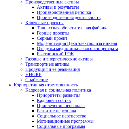
Производственные активы
Активы и результаты
Производственная цепочка
Производственная деятельность
Ключевые проекты
Талнахская обогатительная фабрика
Горные проекты
Серный проект
Модернизация Цеха электролиза никеля
Отгрузка медно-никелевого концентрата
Быстринский ГОК
Газовые и энергетические активы
Транспортные активы
Продукция и ее реализация
НИОКР
Снабжение
Корпоративная ответственность
Кадровая и социальная политика
Приоритеты развития
Кадровый состав
Привлечение персонала
Развитие персонала
Социальное партнерство
Мотивационные программы
Социальные программы