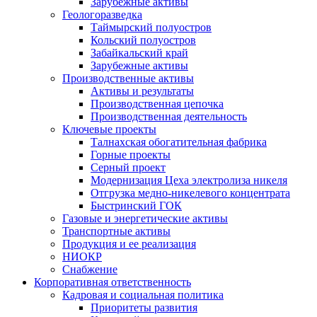
Зарубежные активы
Геологоразведка
Таймырский полуостров
Кольский полуостров
Забайкальский край
Зарубежные активы
Производственные активы
Активы и результаты
Производственная цепочка
Производственная деятельность
Ключевые проекты
Талнахская обогатительная фабрика
Горные проекты
Серный проект
Модернизация Цеха электролиза никеля
Отгрузка медно-никелевого концентрата
Быстринский ГОК
Газовые и энергетические активы
Транспортные активы
Продукция и ее реализация
НИОКР
Снабжение
Корпоративная ответственность
Кадровая и социальная политика
Приоритеты развития