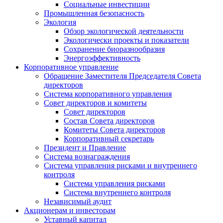
Социальные инвестиции
Промышленная безопасность
Экология
Обзор экологической деятельности
Экологически проекты и показатели
Сохранение биоразнообразия
Энергоэффективность
Корпоративное управление
Обращение Заместителя Председателя Совета
директоров
Система корпоративного управления
Совет директоров и комитеты
Совет директоров
Состав Совета директоров
Комитеты Совета директоров
Корпоративный секретарь
Президент и Правление
Система вознаграждения
Система управления рисками и внутреннего
контроля
Система управления рисками
Система внутреннего контроля
Независимый аудит
Акционерам и инвесторам
Уставный капитал