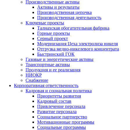
Производственные активы
Активы и результаты
Производственная цепочка
Производственная деятельность
Ключевые проекты
Талнахская обогатительная фабрика
Горные проекты
Серный проект
Модернизация Цеха электролиза никеля
Отгрузка медно-никелевого концентрата
Быстринский ГОК
Газовые и энергетические активы
Транспортные активы
Продукция и ее реализация
НИОКР
Снабжение
Корпоративная ответственность
Кадровая и социальная политика
Приоритеты развития
Кадровый состав
Привлечение персонала
Развитие персонала
Социальное партнерство
Мотивационные программы
Социальные программы