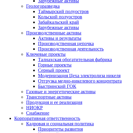
Зарубежные активы
Геологоразведка
Таймырский полуостров
Кольский полуостров
Забайкальский край
Зарубежные активы
Производственные активы
Активы и результаты
Производственная цепочка
Производственная деятельность
Ключевые проекты
Талнахская обогатительная фабрика
Горные проекты
Серный проект
Модернизация Цеха электролиза никеля
Отгрузка медно-никелевого концентрата
Быстринский ГОК
Газовые и энергетические активы
Транспортные активы
Продукция и ее реализация
НИОКР
Снабжение
Корпоративная ответственность
Кадровая и социальная политика
Приоритеты развития