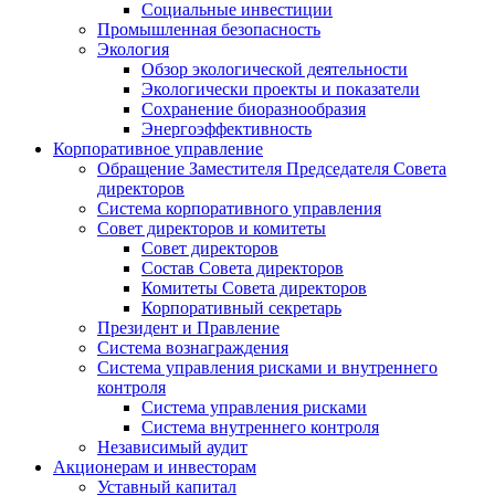
Социальные инвестиции
Промышленная безопасность
Экология
Обзор экологической деятельности
Экологически проекты и показатели
Сохранение биоразнообразия
Энергоэффективность
Корпоративное управление
Обращение Заместителя Председателя Совета
директоров
Система корпоративного управления
Совет директоров и комитеты
Совет директоров
Состав Совета директоров
Комитеты Совета директоров
Корпоративный секретарь
Президент и Правление
Система вознаграждения
Система управления рисками и внутреннего
контроля
Система управления рисками
Система внутреннего контроля
Независимый аудит
Акционерам и инвесторам
Уставный капитал