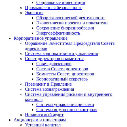
Социальные инвестиции
Промышленная безопасность
Экология
Обзор экологической деятельности
Экологически проекты и показатели
Сохранение биоразнообразия
Энергоэффективность
Корпоративное управление
Обращение Заместителя Председателя Совета
директоров
Система корпоративного управления
Совет директоров и комитеты
Совет директоров
Состав Совета директоров
Комитеты Совета директоров
Корпоративный секретарь
Президент и Правление
Система вознаграждения
Система управления рисками и внутреннего
контроля
Система управления рисками
Система внутреннего контроля
Независимый аудит
Акционерам и инвесторам
Уставный капитал