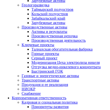
Зарубежные активы
Геологоразведка
Таймырский полуостров
Кольский полуостров
Забайкальский край
Зарубежные активы
Производственные активы
Активы и результаты
Производственная цепочка
Производственная деятельность
Ключевые проекты
Талнахская обогатительная фабрика
Горные проекты
Серный проект
Модернизация Цеха электролиза никеля
Отгрузка медно-никелевого концентрата
Быстринский ГОК
Газовые и энергетические активы
Транспортные активы
Продукция и ее реализация
НИОКР
Снабжение
Корпоративная ответственность
Кадровая и социальная политика
Приоритеты развития