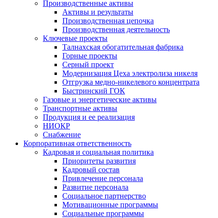
Производственные активы
Активы и результаты
Производственная цепочка
Производственная деятельность
Ключевые проекты
Талнахская обогатительная фабрика
Горные проекты
Серный проект
Модернизация Цеха электролиза никеля
Отгрузка медно-никелевого концентрата
Быстринский ГОК
Газовые и энергетические активы
Транспортные активы
Продукция и ее реализация
НИОКР
Снабжение
Корпоративная ответственность
Кадровая и социальная политика
Приоритеты развития
Кадровый состав
Привлечение персонала
Развитие персонала
Социальное партнерство
Мотивационные программы
Социальные программы