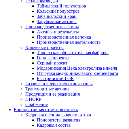
Геологоразведка
Таймырский полуостров
Кольский полуостров
Забайкальский край
Зарубежные активы
Производственные активы
Активы и результаты
Производственная цепочка
Производственная деятельность
Ключевые проекты
Талнахская обогатительная фабрика
Горные проекты
Серный проект
Модернизация Цеха электролиза никеля
Отгрузка медно-никелевого концентрата
Быстринский ГОК
Газовые и энергетические активы
Транспортные активы
Продукция и ее реализация
НИОКР
Снабжение
Корпоративная ответственность
Кадровая и социальная политика
Приоритеты развития
Кадровый состав