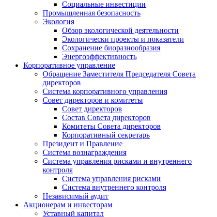
Социальные инвестиции
Промышленная безопасность
Экология
Обзор экологической деятельности
Экологически проекты и показатели
Сохранение биоразнообразия
Энергоэффективность
Корпоративное управление
Обращение Заместителя Председателя Совета
директоров
Система корпоративного управления
Совет директоров и комитеты
Совет директоров
Состав Совета директоров
Комитеты Совета директоров
Корпоративный секретарь
Президент и Правление
Система вознаграждения
Система управления рисками и внутреннего
контроля
Система управления рисками
Система внутреннего контроля
Независимый аудит
Акционерам и инвесторам
Уставный капитал