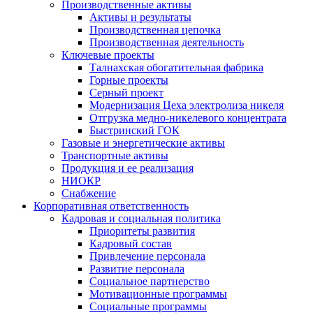
Производственные активы
Активы и результаты
Производственная цепочка
Производственная деятельность
Ключевые проекты
Талнахская обогатительная фабрика
Горные проекты
Серный проект
Модернизация Цеха электролиза никеля
Отгрузка медно-никелевого концентрата
Быстринский ГОК
Газовые и энергетические активы
Транспортные активы
Продукция и ее реализация
НИОКР
Снабжение
Корпоративная ответственность
Кадровая и социальная политика
Приоритеты развития
Кадровый состав
Привлечение персонала
Развитие персонала
Социальное партнерство
Мотивационные программы
Социальные программы