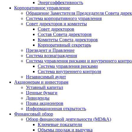
Энергоэффективность
Корпоративное управление
Обращение Заместителя Председателя Совета дире
Система корпоративного управления
Совет директоров и комитеты
Совет директоров
Состав Совета директоров
Комитеты Совета директоров
Корпоративный секретарь
Президент и Правление
Система вознаграждения
Система управления рисками и внутреннего контро
Система управления рисками
Система внутреннего контроля
Независимый аудит
Акционерам и инвесторам
Уставный капитал
Ценные бумаги
Дивиденды
Права акционеров
Информационная открытость
Финансовый обзор
Обзор финансовой деятельности (MD&A)
Ключевые показатели
Объемы продаж и выручка