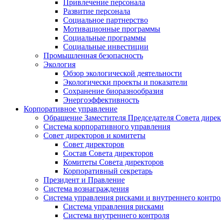
Привлечение персонала
Развитие персонала
Социальное партнерство
Мотивационные программы
Социальные программы
Социальные инвестиции
Промышленная безопасность
Экология
Обзор экологической деятельности
Экологически проекты и показатели
Сохранение биоразнообразия
Энергоэффективность
Корпоративное управление
Обращение Заместителя Председателя Совета дире
Система корпоративного управления
Совет директоров и комитеты
Совет директоров
Состав Совета директоров
Комитеты Совета директоров
Корпоративный секретарь
Президент и Правление
Система вознаграждения
Система управления рисками и внутреннего контро
Система управления рисками
Система внутреннего контроля