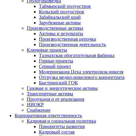
Геологоразведка
Таймырский полуостров
Кольский полуостров
Забайкальский край
Зарубежные активы
Производственные активы
Активы и результаты
Производственная цепочка
Производственная деятельность
Ключевые проекты
Талнахская обогатительная фабрика
Горные проекты
Серный проект
Модернизация Цеха электролиза никеля
Отгрузка медно-никелевого концентрата
Быстринский ГОК
Газовые и энергетические активы
Транспортные активы
Продукция и ее реализация
НИОКР
Снабжение
Корпоративная ответственность
Кадровая и социальная политика
Приоритеты развития
Кадровый состав