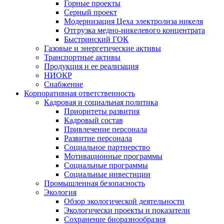
Горные проекты
Серный проект
Модернизация Цеха электролиза никеля
Отгрузка медно-никелевого концентрата
Быстринский ГОК
Газовые и энергетические активы
Транспортные активы
Продукция и ее реализация
НИОКР
Снабжение
Корпоративная ответственность
Кадровая и социальная политика
Приоритеты развития
Кадровый состав
Привлечение персонала
Развитие персонала
Социальное партнерство
Мотивационные программы
Социальные программы
Социальные инвестиции
Промышленная безопасность
Экология
Обзор экологической деятельности
Экологически проекты и показатели
Сохранение биоразнообразия