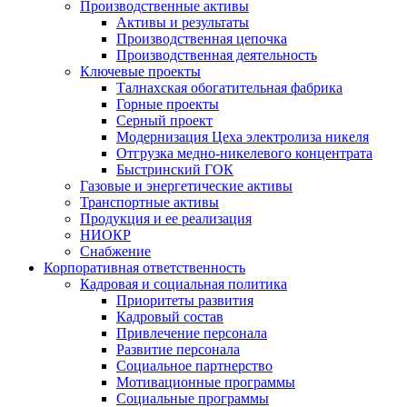
Производственные активы
Активы и результаты
Производственная цепочка
Производственная деятельность
Ключевые проекты
Талнахская обогатительная фабрика
Горные проекты
Серный проект
Модернизация Цеха электролиза никеля
Отгрузка медно-никелевого концентрата
Быстринский ГОК
Газовые и энергетические активы
Транспортные активы
Продукция и ее реализация
НИОКР
Снабжение
Корпоративная ответственность
Кадровая и социальная политика
Приоритеты развития
Кадровый состав
Привлечение персонала
Развитие персонала
Социальное партнерство
Мотивационные программы
Социальные программы