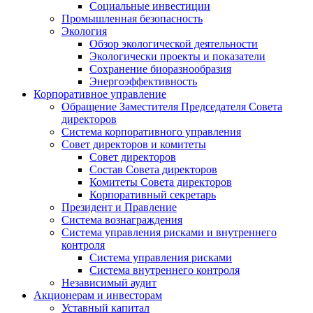
Социальные инвестиции
Промышленная безопасность
Экология
Обзор экологической деятельности
Экологически проекты и показатели
Сохранение биоразнообразия
Энергоэффективность
Корпоративное управление
Обращение Заместителя Председателя Совета
директоров
Система корпоративного управления
Совет директоров и комитеты
Совет директоров
Состав Совета директоров
Комитеты Совета директоров
Корпоративный секретарь
Президент и Правление
Система вознаграждения
Система управления рисками и внутреннего
контроля
Система управления рисками
Система внутреннего контроля
Независимый аудит
Акционерам и инвесторам
Уставный капитал