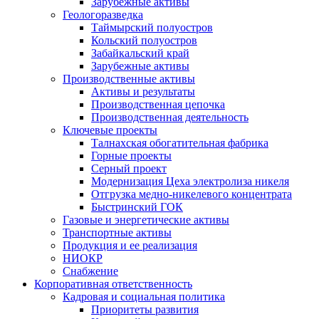
Зарубежные активы
Геологоразведка
Таймырский полуостров
Кольский полуостров
Забайкальский край
Зарубежные активы
Производственные активы
Активы и результаты
Производственная цепочка
Производственная деятельность
Ключевые проекты
Талнахская обогатительная фабрика
Горные проекты
Серный проект
Модернизация Цеха электролиза никеля
Отгрузка медно-никелевого концентрата
Быстринский ГОК
Газовые и энергетические активы
Транспортные активы
Продукция и ее реализация
НИОКР
Снабжение
Корпоративная ответственность
Кадровая и социальная политика
Приоритеты развития