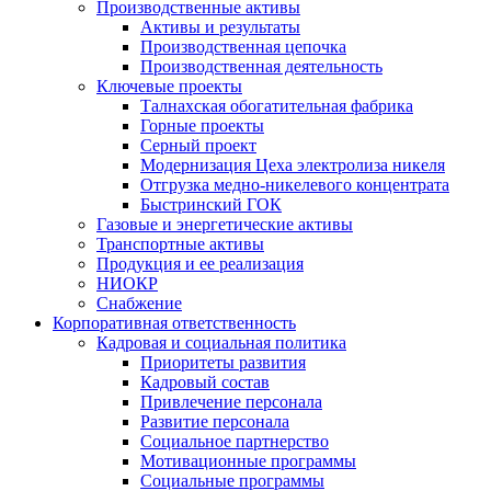
Производственные активы
Активы и результаты
Производственная цепочка
Производственная деятельность
Ключевые проекты
Талнахская обогатительная фабрика
Горные проекты
Серный проект
Модернизация Цеха электролиза никеля
Отгрузка медно-никелевого концентрата
Быстринский ГОК
Газовые и энергетические активы
Транспортные активы
Продукция и ее реализация
НИОКР
Снабжение
Корпоративная ответственность
Кадровая и социальная политика
Приоритеты развития
Кадровый состав
Привлечение персонала
Развитие персонала
Социальное партнерство
Мотивационные программы
Социальные программы