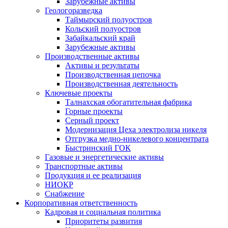
Зарубежные активы
Геологоразведка
Таймырский полуостров
Кольский полуостров
Забайкальский край
Зарубежные активы
Производственные активы
Активы и результаты
Производственная цепочка
Производственная деятельность
Ключевые проекты
Талнахская обогатительная фабрика
Горные проекты
Серный проект
Модернизация Цеха электролиза никеля
Отгрузка медно-никелевого концентрата
Быстринский ГОК
Газовые и энергетические активы
Транспортные активы
Продукция и ее реализация
НИОКР
Снабжение
Корпоративная ответственность
Кадровая и социальная политика
Приоритеты развития