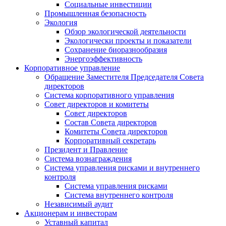
Социальные инвестиции
Промышленная безопасность
Экология
Обзор экологической деятельности
Экологически проекты и показатели
Сохранение биоразнообразия
Энергоэффективность
Корпоративное управление
Обращение Заместителя Председателя Совета
директоров
Система корпоративного управления
Совет директоров и комитеты
Совет директоров
Состав Совета директоров
Комитеты Совета директоров
Корпоративный секретарь
Президент и Правление
Система вознаграждения
Система управления рисками и внутреннего
контроля
Система управления рисками
Система внутреннего контроля
Независимый аудит
Акционерам и инвесторам
Уставный капитал