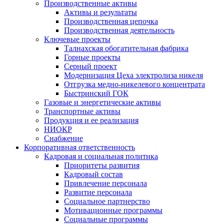
Производственные активы
Активы и результаты
Производственная цепочка
Производственная деятельность
Ключевые проекты
Талнахская обогатительная фабрика
Горные проекты
Серный проект
Модернизация Цеха электролиза никеля
Отгрузка медно-никелевого концентрата
Быстринский ГОК
Газовые и энергетические активы
Транспортные активы
Продукция и ее реализация
НИОКР
Снабжение
Корпоративная ответственность
Кадровая и социальная политика
Приоритеты развития
Кадровый состав
Привлечение персонала
Развитие персонала
Социальное партнерство
Мотивационные программы
Социальные программы