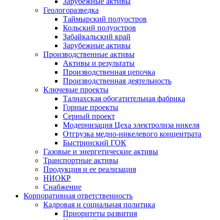
Зарубежные активы
Геологоразведка
Таймырский полуостров
Кольский полуостров
Забайкальский край
Зарубежные активы
Производственные активы
Активы и результаты
Производственная цепочка
Производственная деятельность
Ключевые проекты
Талнахская обогатительная фабрика
Горные проекты
Серный проект
Модернизация Цеха электролиза никеля
Отгрузка медно-никелевого концентрата
Быстринский ГОК
Газовые и энергетические активы
Транспортные активы
Продукция и ее реализация
НИОКР
Снабжение
Корпоративная ответственность
Кадровая и социальная политика
Приоритеты развития