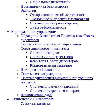
Социальные инвестиции
Промышленная безопасность
Экология
Обзор экологической деятельности
Экологически проекты и показатели
Сохранение биоразнообразия
Энергоэффективность
Корпоративное управление
Обращение Заместителя Председателя Совета
директоров
Система корпоративного управления
Совет директоров и комитеты
Совет директоров
Состав Совета директоров
Комитеты Совета директоров
Корпоративный секретарь
Президент и Правление
Система вознаграждения
Система управления рисками и внутреннего
контроля
Система управления рисками
Система внутреннего контроля
Независимый аудит
Акционерам и инвесторам
Уставный капитал