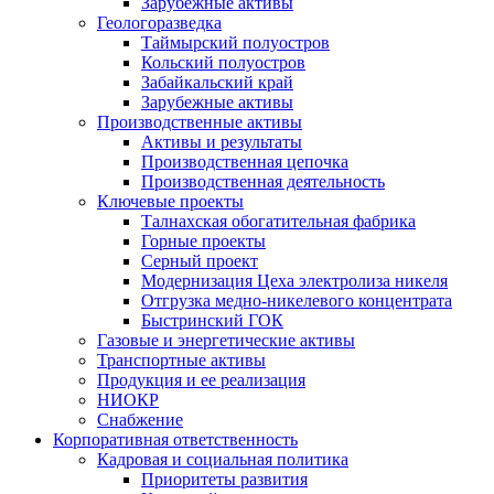
Зарубежные активы
Геологоразведка
Таймырский полуостров
Кольский полуостров
Забайкальский край
Зарубежные активы
Производственные активы
Активы и результаты
Производственная цепочка
Производственная деятельность
Ключевые проекты
Талнахская обогатительная фабрика
Горные проекты
Серный проект
Модернизация Цеха электролиза никеля
Отгрузка медно-никелевого концентрата
Быстринский ГОК
Газовые и энергетические активы
Транспортные активы
Продукция и ее реализация
НИОКР
Снабжение
Корпоративная ответственность
Кадровая и социальная политика
Приоритеты развития