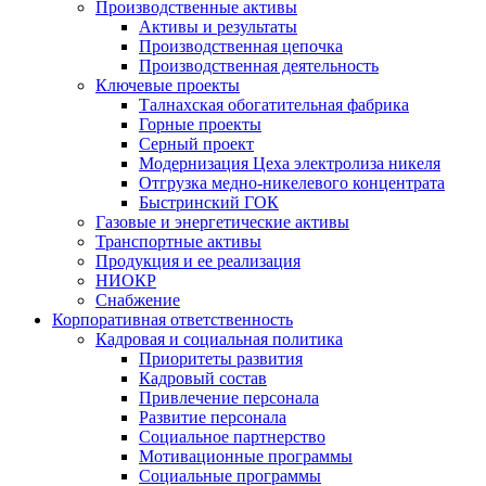
Производственные активы
Активы и результаты
Производственная цепочка
Производственная деятельность
Ключевые проекты
Талнахская обогатительная фабрика
Горные проекты
Серный проект
Модернизация Цеха электролиза никеля
Отгрузка медно-никелевого концентрата
Быстринский ГОК
Газовые и энергетические активы
Транспортные активы
Продукция и ее реализация
НИОКР
Снабжение
Корпоративная ответственность
Кадровая и социальная политика
Приоритеты развития
Кадровый состав
Привлечение персонала
Развитие персонала
Социальное партнерство
Мотивационные программы
Социальные программы