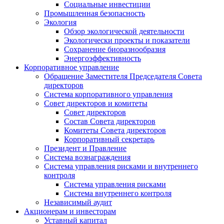
Социальные инвестиции
Промышленная безопасность
Экология
Обзор экологической деятельности
Экологически проекты и показатели
Сохранение биоразнообразия
Энергоэффективность
Корпоративное управление
Обращение Заместителя Председателя Совета
директоров
Система корпоративного управления
Совет директоров и комитеты
Совет директоров
Состав Совета директоров
Комитеты Совета директоров
Корпоративный секретарь
Президент и Правление
Система вознаграждения
Система управления рисками и внутреннего
контроля
Система управления рисками
Система внутреннего контроля
Независимый аудит
Акционерам и инвесторам
Уставный капитал