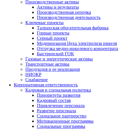
Производственные активы
Активы и результаты
Производственная цепочка
Производственная деятельность
Ключевые проекты
Талнахская обогатительная фабрика
Горные проекты
Серный проект
Модернизация Цеха электролиза никеля
Отгрузка медно-никелевого концентрата
Быстринский ГОК
Газовые и энергетические активы
Транспортные активы
Продукция и ее реализация
НИОКР
Снабжение
Корпоративная ответственность
Кадровая и социальная политика
Приоритеты развития
Кадровый состав
Привлечение персонала
Развитие персонала
Социальное партнерство
Мотивационные программы
Социальные программы