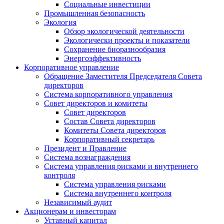
Социальные инвестиции
Промышленная безопасность
Экология
Обзор экологической деятельности
Экологически проекты и показатели
Сохранение биоразнообразия
Энергоэффективность
Корпоративное управление
Обращение Заместителя Председателя Совета
директоров
Система корпоративного управления
Совет директоров и комитеты
Совет директоров
Состав Совета директоров
Комитеты Совета директоров
Корпоративный секретарь
Президент и Правление
Система вознаграждения
Система управления рисками и внутреннего
контроля
Система управления рисками
Система внутреннего контроля
Независимый аудит
Акционерам и инвесторам
Уставный капитал