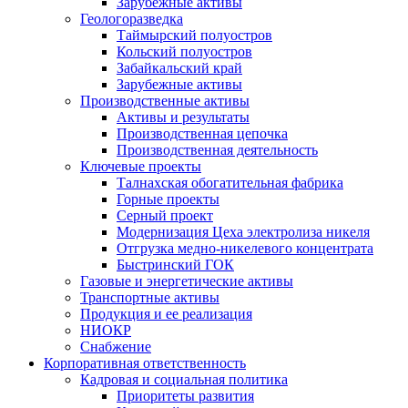
Зарубежные активы
Геологоразведка
Таймырский полуостров
Кольский полуостров
Забайкальский край
Зарубежные активы
Производственные активы
Активы и результаты
Производственная цепочка
Производственная деятельность
Ключевые проекты
Талнахская обогатительная фабрика
Горные проекты
Серный проект
Модернизация Цеха электролиза никеля
Отгрузка медно-никелевого концентрата
Быстринский ГОК
Газовые и энергетические активы
Транспортные активы
Продукция и ее реализация
НИОКР
Снабжение
Корпоративная ответственность
Кадровая и социальная политика
Приоритеты развития