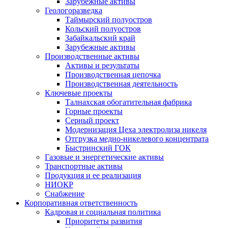
Зарубежные активы
Геологоразведка
Таймырский полуостров
Кольский полуостров
Забайкальский край
Зарубежные активы
Производственные активы
Активы и результаты
Производственная цепочка
Производственная деятельность
Ключевые проекты
Талнахская обогатительная фабрика
Горные проекты
Серный проект
Модернизация Цеха электролиза никеля
Отгрузка медно-никелевого концентрата
Быстринский ГОК
Газовые и энергетические активы
Транспортные активы
Продукция и ее реализация
НИОКР
Снабжение
Корпоративная ответственность
Кадровая и социальная политика
Приоритеты развития