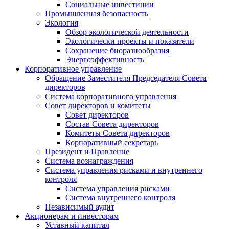
Социальные инвестиции
Промышленная безопасность
Экология
Обзор экологической деятельности
Экологически проекты и показатели
Сохранение биоразнообразия
Энергоэффективность
Корпоративное управление
Обращение Заместителя Председателя Совета
директоров
Система корпоративного управления
Совет директоров и комитеты
Совет директоров
Состав Совета директоров
Комитеты Совета директоров
Корпоративный секретарь
Президент и Правление
Система вознаграждения
Система управления рисками и внутреннего
контроля
Система управления рисками
Система внутреннего контроля
Независимый аудит
Акционерам и инвесторам
Уставный капитал