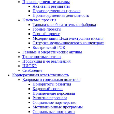
Производственные активы
Активы и результаты
Производственная цепочка
Производственная деятельность
Ключевые проекты
Талнахская обогатительная фабрика
Горные проекты
Серный проект
Модернизация Цеха электролиза никеля
Отгрузка медно-никелевого концентрата
Быстринский ГОК
Газовые и энергетические активы
Транспортные активы
Продукция и ее реализация
НИОКР
Снабжение
Корпоративная ответственность
Кадровая и социальная политика
Приоритеты развития
Кадровый состав
Привлечение персонала
Развитие персонала
Социальное партнерство
Мотивационные программы
Социальные программы