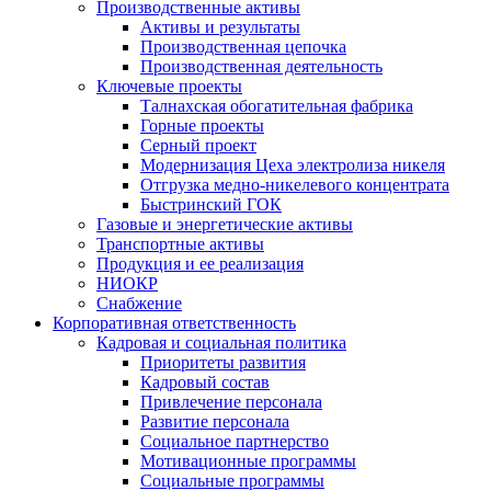
Производственные активы
Активы и результаты
Производственная цепочка
Производственная деятельность
Ключевые проекты
Талнахская обогатительная фабрика
Горные проекты
Серный проект
Модернизация Цеха электролиза никеля
Отгрузка медно-никелевого концентрата
Быстринский ГОК
Газовые и энергетические активы
Транспортные активы
Продукция и ее реализация
НИОКР
Снабжение
Корпоративная ответственность
Кадровая и социальная политика
Приоритеты развития
Кадровый состав
Привлечение персонала
Развитие персонала
Социальное партнерство
Мотивационные программы
Социальные программы