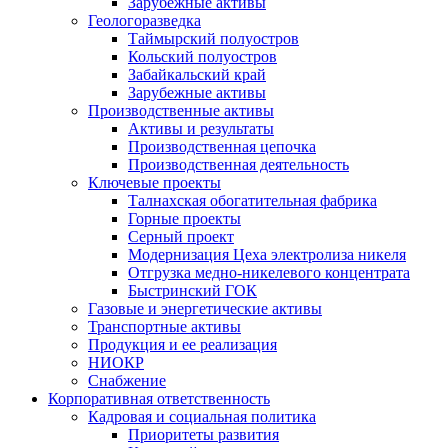
Зарубежные активы
Геологоразведка
Таймырский полуостров
Кольский полуостров
Забайкальский край
Зарубежные активы
Производственные активы
Активы и результаты
Производственная цепочка
Производственная деятельность
Ключевые проекты
Талнахская обогатительная фабрика
Горные проекты
Серный проект
Модернизация Цеха электролиза никеля
Отгрузка медно-никелевого концентрата
Быстринский ГОК
Газовые и энергетические активы
Транспортные активы
Продукция и ее реализация
НИОКР
Снабжение
Корпоративная ответственность
Кадровая и социальная политика
Приоритеты развития