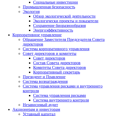
Социальные инвестиции
Промышленная безопасность
Экология
Обзор экологической деятельности
Экологически проекты и показатели
Сохранение биоразнообразия
Энергоэффективность
Корпоративное управление
Обращение Заместителя Председателя Совета
директоров
Система корпоративного управления
Совет директоров и комитеты
Совет директоров
Состав Совета директоров
Комитеты Совета директоров
Корпоративный секретарь
Президент и Правление
Система вознаграждения
Система управления рисками и внутреннего
контроля
Система управления рисками
Система внутреннего контроля
Независимый аудит
Акционерам и инвесторам
Уставный капитал