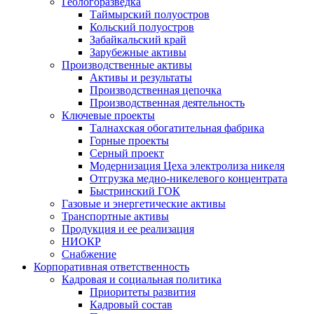
Геологоразведка
Таймырский полуостров
Кольский полуостров
Забайкальский край
Зарубежные активы
Производственные активы
Активы и результаты
Производственная цепочка
Производственная деятельность
Ключевые проекты
Талнахская обогатительная фабрика
Горные проекты
Серный проект
Модернизация Цеха электролиза никеля
Отгрузка медно-никелевого концентрата
Быстринский ГОК
Газовые и энергетические активы
Транспортные активы
Продукция и ее реализация
НИОКР
Снабжение
Корпоративная ответственность
Кадровая и социальная политика
Приоритеты развития
Кадровый состав