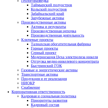
Геологоразведка
Таймырский полуостров
Кольский полуостров
Забайкальский край
Зарубежные активы
Производственные активы
Активы и результаты
Производственная цепочка
Производственная деятельность
Ключевые проекты
Талнахская обогатительная фабрика
Горные проекты
Серный проект
Модернизация Цеха электролиза никеля
Отгрузка медно-никелевого концентрата
Быстринский ГОК
Газовые и энергетические активы
Транспортные активы
Продукция и ее реализация
НИОКР
Снабжение
Корпоративная ответственность
Кадровая и социальная политика
Приоритеты развития
Кадровый состав