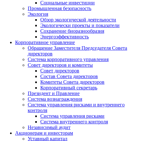
Социальные инвестиции
Промышленная безопасность
Экология
Обзор экологической деятельности
Экологически проекты и показатели
Сохранение биоразнообразия
Энергоэффективность
Корпоративное управление
Обращение Заместителя Председателя Совета
директоров
Система корпоративного управления
Совет директоров и комитеты
Совет директоров
Состав Совета директоров
Комитеты Совета директоров
Корпоративный секретарь
Президент и Правление
Система вознаграждения
Система управления рисками и внутреннего
контроля
Система управления рисками
Система внутреннего контроля
Независимый аудит
Акционерам и инвесторам
Уставный капитал