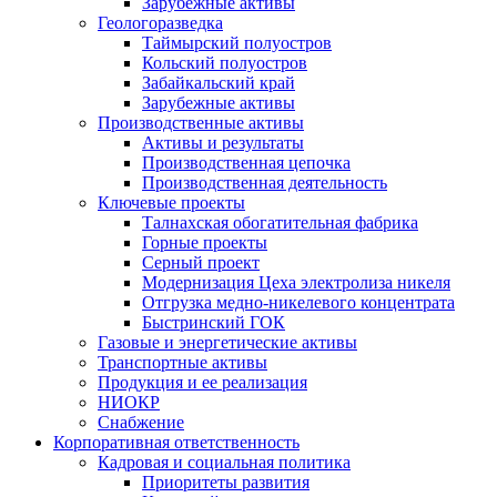
Зарубежные активы
Геологоразведка
Таймырский полуостров
Кольский полуостров
Забайкальский край
Зарубежные активы
Производственные активы
Активы и результаты
Производственная цепочка
Производственная деятельность
Ключевые проекты
Талнахская обогатительная фабрика
Горные проекты
Серный проект
Модернизация Цеха электролиза никеля
Отгрузка медно-никелевого концентрата
Быстринский ГОК
Газовые и энергетические активы
Транспортные активы
Продукция и ее реализация
НИОКР
Снабжение
Корпоративная ответственность
Кадровая и социальная политика
Приоритеты развития