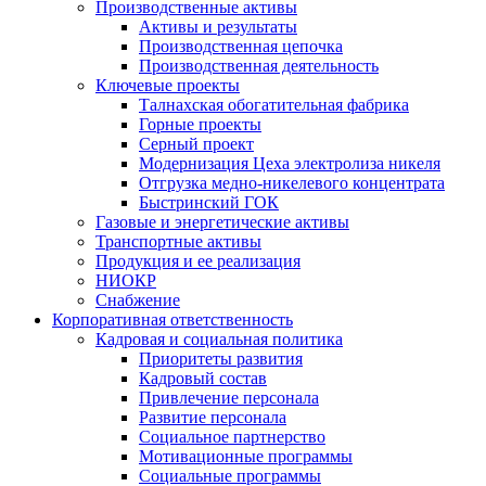
Производственные активы
Активы и результаты
Производственная цепочка
Производственная деятельность
Ключевые проекты
Талнахская обогатительная фабрика
Горные проекты
Серный проект
Модернизация Цеха электролиза никеля
Отгрузка медно-никелевого концентрата
Быстринский ГОК
Газовые и энергетические активы
Транспортные активы
Продукция и ее реализация
НИОКР
Снабжение
Корпоративная ответственность
Кадровая и социальная политика
Приоритеты развития
Кадровый состав
Привлечение персонала
Развитие персонала
Социальное партнерство
Мотивационные программы
Социальные программы