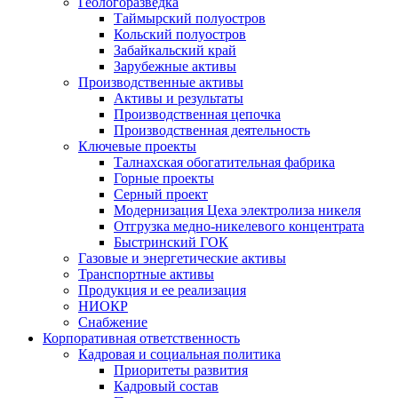
Геологоразведка
Таймырский полуостров
Кольский полуостров
Забайкальский край
Зарубежные активы
Производственные активы
Активы и результаты
Производственная цепочка
Производственная деятельность
Ключевые проекты
Талнахская обогатительная фабрика
Горные проекты
Серный проект
Модернизация Цеха электролиза никеля
Отгрузка медно-никелевого концентрата
Быстринский ГОК
Газовые и энергетические активы
Транспортные активы
Продукция и ее реализация
НИОКР
Снабжение
Корпоративная ответственность
Кадровая и социальная политика
Приоритеты развития
Кадровый состав