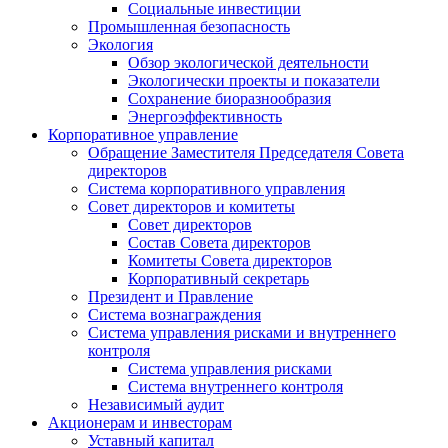
Социальные инвестиции
Промышленная безопасность
Экология
Обзор экологической деятельности
Экологически проекты и показатели
Сохранение биоразнообразия
Энергоэффективность
Корпоративное управление
Обращение Заместителя Председателя Совета
директоров
Система корпоративного управления
Совет директоров и комитеты
Совет директоров
Состав Совета директоров
Комитеты Совета директоров
Корпоративный секретарь
Президент и Правление
Система вознаграждения
Система управления рисками и внутреннего
контроля
Система управления рисками
Система внутреннего контроля
Независимый аудит
Акционерам и инвесторам
Уставный капитал