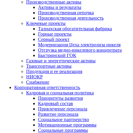
Производственные активы
Активы и результаты
Производственная цепочка
Производственная деятельность
Ключевые проекты
Талнахская обогатительная фабрика
Горные проекты
Серный проект
Модернизация Цеха электролиза никеля
Отгрузка медно-никелевого концентрата
Быстринский ГОК
Газовые и энергетические активы
Транспортные активы
Продукция и ее реализация
НИОКР
Снабжение
Корпоративная ответственность
Кадровая и социальная политика
Приоритеты развития
Кадровый состав
Привлечение персонала
Развитие персонала
Социальное партнерство
Мотивационные программы
Социальные программы