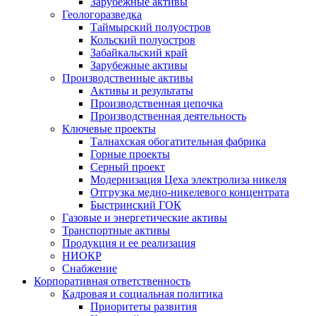
Зарубежные активы
Геологоразведка
Таймырский полуостров
Кольский полуостров
Забайкальский край
Зарубежные активы
Производственные активы
Активы и результаты
Производственная цепочка
Производственная деятельность
Ключевые проекты
Талнахская обогатительная фабрика
Горные проекты
Серный проект
Модернизация Цеха электролиза никеля
Отгрузка медно-никелевого концентрата
Быстринский ГОК
Газовые и энергетические активы
Транспортные активы
Продукция и ее реализация
НИОКР
Снабжение
Корпоративная ответственность
Кадровая и социальная политика
Приоритеты развития