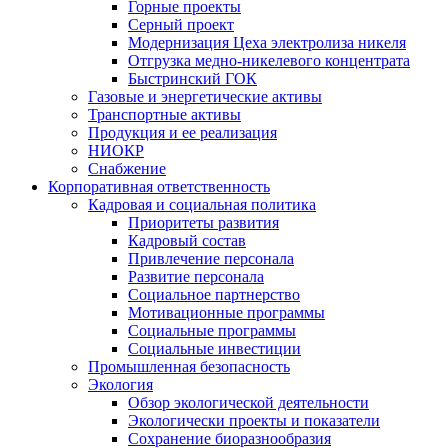
Горные проекты
Серный проект
Модернизация Цеха электролиза никеля
Отгрузка медно-никелевого концентрата
Быстринский ГОК
Газовые и энергетические активы
Транспортные активы
Продукция и ее реализация
НИОКР
Снабжение
Корпоративная ответственность
Кадровая и социальная политика
Приоритеты развития
Кадровый состав
Привлечение персонала
Развитие персонала
Социальное партнерство
Мотивационные программы
Социальные программы
Социальные инвестиции
Промышленная безопасность
Экология
Обзор экологической деятельности
Экологически проекты и показатели
Сохранение биоразнообразия