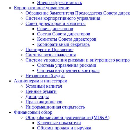
Энергоэффективность
Корпоративное управление
Обращение Заместителя Председателя Совета дире
Система корпоративного управления
Совет директоров и комитеты
Совет директоров
Состав Совета директоров
Комитеты Совета директоров
Корпоративный секретарь
Президент и Правление
Система вознаграждения
Система управления рисками и внутреннего контро
Система управления рисками
Система внутреннего контроля
Независимый аудит
Акционерам и инвесторам
Уставный капитал
Ценные бумаги
Дивиденды
Права акционеров
Информационная открытость
Финансовый обзор
Обзор финансовой деятельности (MD&A)
Ключевые показатели
Объемы продаж и выручка