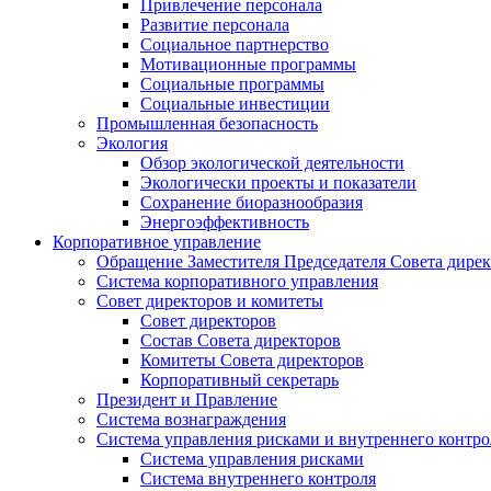
Привлечение персонала
Развитие персонала
Социальное партнерство
Мотивационные программы
Социальные программы
Социальные инвестиции
Промышленная безопасность
Экология
Обзор экологической деятельности
Экологически проекты и показатели
Сохранение биоразнообразия
Энергоэффективность
Корпоративное управление
Обращение Заместителя Председателя Совета дире
Система корпоративного управления
Совет директоров и комитеты
Совет директоров
Состав Совета директоров
Комитеты Совета директоров
Корпоративный секретарь
Президент и Правление
Система вознаграждения
Система управления рисками и внутреннего контро
Система управления рисками
Система внутреннего контроля