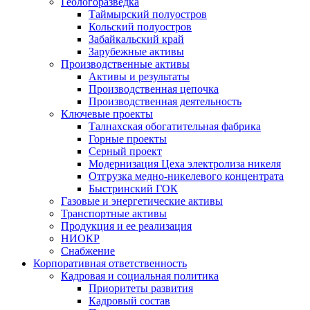
Геологоразведка
Таймырский полуостров
Кольский полуостров
Забайкальский край
Зарубежные активы
Производственные активы
Активы и результаты
Производственная цепочка
Производственная деятельность
Ключевые проекты
Талнахская обогатительная фабрика
Горные проекты
Серный проект
Модернизация Цеха электролиза никеля
Отгрузка медно-никелевого концентрата
Быстринский ГОК
Газовые и энергетические активы
Транспортные активы
Продукция и ее реализация
НИОКР
Снабжение
Корпоративная ответственность
Кадровая и социальная политика
Приоритеты развития
Кадровый состав