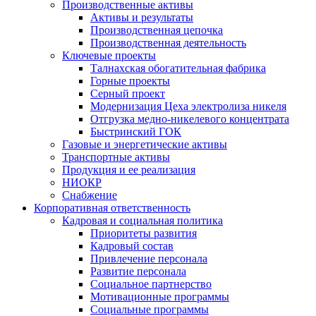
Производственные активы
Активы и результаты
Производственная цепочка
Производственная деятельность
Ключевые проекты
Талнахская обогатительная фабрика
Горные проекты
Серный проект
Модернизация Цеха электролиза никеля
Отгрузка медно-никелевого концентрата
Быстринский ГОК
Газовые и энергетические активы
Транспортные активы
Продукция и ее реализация
НИОКР
Снабжение
Корпоративная ответственность
Кадровая и социальная политика
Приоритеты развития
Кадровый состав
Привлечение персонала
Развитие персонала
Социальное партнерство
Мотивационные программы
Социальные программы