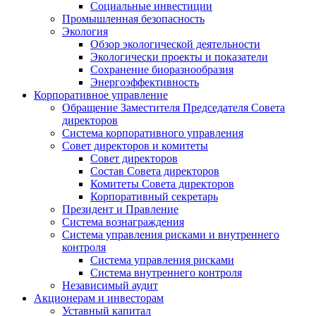
Социальные инвестиции
Промышленная безопасность
Экология
Обзор экологической деятельности
Экологически проекты и показатели
Сохранение биоразнообразия
Энергоэффективность
Корпоративное управление
Обращение Заместителя Председателя Совета
директоров
Система корпоративного управления
Совет директоров и комитеты
Совет директоров
Состав Совета директоров
Комитеты Совета директоров
Корпоративный секретарь
Президент и Правление
Система вознаграждения
Система управления рисками и внутреннего
контроля
Система управления рисками
Система внутреннего контроля
Независимый аудит
Акционерам и инвесторам
Уставный капитал