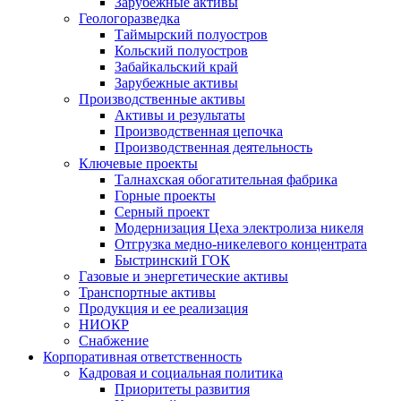
Зарубежные активы
Геологоразведка
Таймырский полуостров
Кольский полуостров
Забайкальский край
Зарубежные активы
Производственные активы
Активы и результаты
Производственная цепочка
Производственная деятельность
Ключевые проекты
Талнахская обогатительная фабрика
Горные проекты
Серный проект
Модернизация Цеха электролиза никеля
Отгрузка медно-никелевого концентрата
Быстринский ГОК
Газовые и энергетические активы
Транспортные активы
Продукция и ее реализация
НИОКР
Снабжение
Корпоративная ответственность
Кадровая и социальная политика
Приоритеты развития