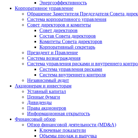
Энергоэффективность
Корпоративное управление
Обращение Заместителя Председателя Совета дире
Система корпоративного управления
Совет директоров и комитеты
Совет директоров
Состав Совета директоров
Комитеты Совета директоров
Корпоративный секретарь
Президент и Правление
Система вознаграждения
Система управления рисками и внутреннего контро
Система управления рисками
Система внутреннего контроля
Независимый аудит
Акционерам и инвесторам
Уставный капитал
Ценные бумаги
Дивиденды
Права акционеров
Информационная открытость
Финансовый обзор
Обзор финансовой деятельности (MD&A)
Ключевые показатели
Объемы продаж и выручка