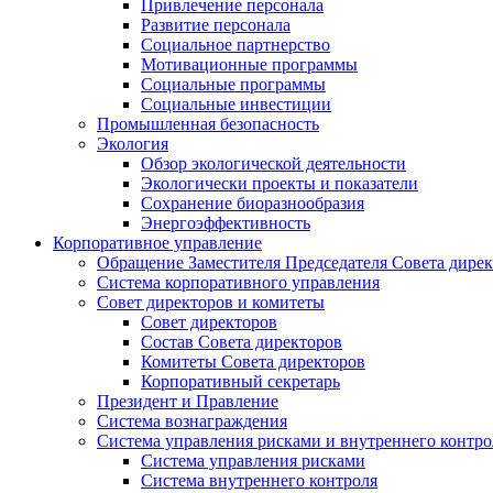
Привлечение персонала
Развитие персонала
Социальное партнерство
Мотивационные программы
Социальные программы
Социальные инвестиции
Промышленная безопасность
Экология
Обзор экологической деятельности
Экологически проекты и показатели
Сохранение биоразнообразия
Энергоэффективность
Корпоративное управление
Обращение Заместителя Председателя Совета дире
Система корпоративного управления
Совет директоров и комитеты
Совет директоров
Состав Совета директоров
Комитеты Совета директоров
Корпоративный секретарь
Президент и Правление
Система вознаграждения
Система управления рисками и внутреннего контро
Система управления рисками
Система внутреннего контроля