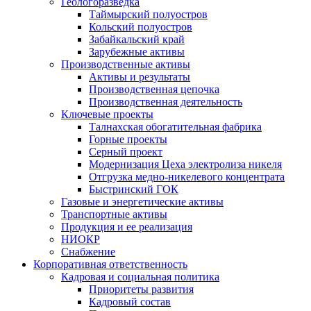
Геологоразведка
Таймырский полуостров
Кольский полуостров
Забайкальский край
Зарубежные активы
Производственные активы
Активы и результаты
Производственная цепочка
Производственная деятельность
Ключевые проекты
Талнахская обогатительная фабрика
Горные проекты
Серный проект
Модернизация Цеха электролиза никеля
Отгрузка медно-никелевого концентрата
Быстринский ГОК
Газовые и энергетические активы
Транспортные активы
Продукция и ее реализация
НИОКР
Снабжение
Корпоративная ответственность
Кадровая и социальная политика
Приоритеты развития
Кадровый состав