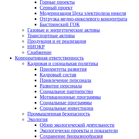
Горные проекты
Серный проект
Модернизация Цеха электролиза никеля
Отгрузка медно-никелевого концентрата
Быстринский ГОК
Газовые и энергетические активы
Транспортные активы
Продукция и ее реализация
НИОКР
Снабжение
Корпоративная ответственность
Кадровая и социальная политика
Приоритеты развития
Кадровый состав
Привлечение персонала
Развитие персонала
Социальное партнерство
Мотивационные программы
Социальные программы
Социальные инвестиции
Промышленная безопасность
Экология
Обзор экологической деятельности
Экологически проекты и показатели
Сохранение биоразнообразия