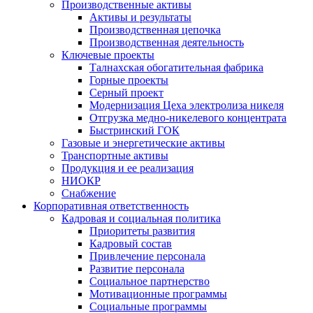
Производственные активы
Активы и результаты
Производственная цепочка
Производственная деятельность
Ключевые проекты
Талнахская обогатительная фабрика
Горные проекты
Серный проект
Модернизация Цеха электролиза никеля
Отгрузка медно-никелевого концентрата
Быстринский ГОК
Газовые и энергетические активы
Транспортные активы
Продукция и ее реализация
НИОКР
Снабжение
Корпоративная ответственность
Кадровая и социальная политика
Приоритеты развития
Кадровый состав
Привлечение персонала
Развитие персонала
Социальное партнерство
Мотивационные программы
Социальные программы