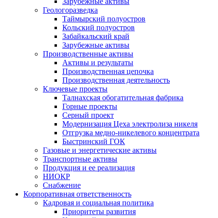
Зарубежные активы
Геологоразведка
Таймырский полуостров
Кольский полуостров
Забайкальский край
Зарубежные активы
Производственные активы
Активы и результаты
Производственная цепочка
Производственная деятельность
Ключевые проекты
Талнахская обогатительная фабрика
Горные проекты
Серный проект
Модернизация Цеха электролиза никеля
Отгрузка медно-никелевого концентрата
Быстринский ГОК
Газовые и энергетические активы
Транспортные активы
Продукция и ее реализация
НИОКР
Снабжение
Корпоративная ответственность
Кадровая и социальная политика
Приоритеты развития