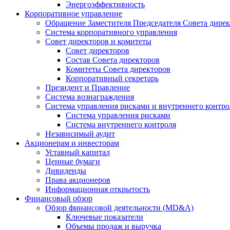
Энергоэффективность
Корпоративное управление
Обращение Заместителя Председателя Совета дире
Система корпоративного управления
Совет директоров и комитеты
Совет директоров
Состав Совета директоров
Комитеты Совета директоров
Корпоративный секретарь
Президент и Правление
Система вознаграждения
Система управления рисками и внутреннего контро
Система управления рисками
Система внутреннего контроля
Независимый аудит
Акционерам и инвесторам
Уставный капитал
Ценные бумаги
Дивиденды
Права акционеров
Информационная открытость
Финансовый обзор
Обзор финансовой деятельности (MD&A)
Ключевые показатели
Объемы продаж и выручка