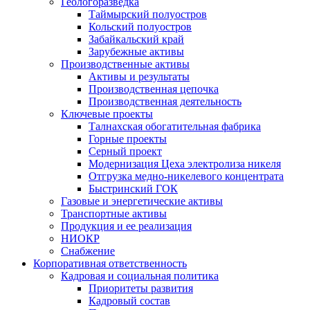
Геологоразведка
Таймырский полуостров
Кольский полуостров
Забайкальский край
Зарубежные активы
Производственные активы
Активы и результаты
Производственная цепочка
Производственная деятельность
Ключевые проекты
Талнахская обогатительная фабрика
Горные проекты
Серный проект
Модернизация Цеха электролиза никеля
Отгрузка медно-никелевого концентрата
Быстринский ГОК
Газовые и энергетические активы
Транспортные активы
Продукция и ее реализация
НИОКР
Снабжение
Корпоративная ответственность
Кадровая и социальная политика
Приоритеты развития
Кадровый состав