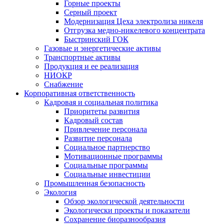
Горные проекты
Серный проект
Модернизация Цеха электролиза никеля
Отгрузка медно-никелевого концентрата
Быстринский ГОК
Газовые и энергетические активы
Транспортные активы
Продукция и ее реализация
НИОКР
Снабжение
Корпоративная ответственность
Кадровая и социальная политика
Приоритеты развития
Кадровый состав
Привлечение персонала
Развитие персонала
Социальное партнерство
Мотивационные программы
Социальные программы
Социальные инвестиции
Промышленная безопасность
Экология
Обзор экологической деятельности
Экологически проекты и показатели
Сохранение биоразнообразия