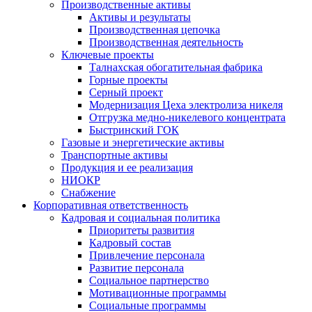
Производственные активы
Активы и результаты
Производственная цепочка
Производственная деятельность
Ключевые проекты
Талнахская обогатительная фабрика
Горные проекты
Серный проект
Модернизация Цеха электролиза никеля
Отгрузка медно-никелевого концентрата
Быстринский ГОК
Газовые и энергетические активы
Транспортные активы
Продукция и ее реализация
НИОКР
Снабжение
Корпоративная ответственность
Кадровая и социальная политика
Приоритеты развития
Кадровый состав
Привлечение персонала
Развитие персонала
Социальное партнерство
Мотивационные программы
Социальные программы