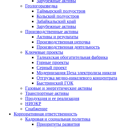
Зарубежные активы
Геологоразведка
Таймырский полуостров
Кольский полуостров
Забайкальский край
Зарубежные активы
Производственные активы
Активы и результаты
Производственная цепочка
Производственная деятельность
Ключевые проекты
Талнахская обогатительная фабрика
Горные проекты
Серный проект
Модернизация Цеха электролиза никеля
Отгрузка медно-никелевого концентрата
Быстринский ГОК
Газовые и энергетические активы
Транспортные активы
Продукция и ее реализация
НИОКР
Снабжение
Корпоративная ответственность
Кадровая и социальная политика
Приоритеты развития