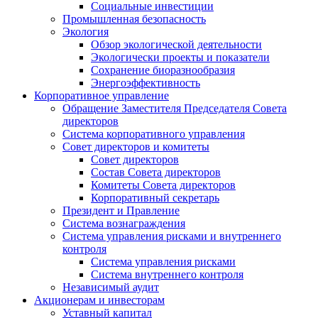
Социальные инвестиции
Промышленная безопасность
Экология
Обзор экологической деятельности
Экологически проекты и показатели
Сохранение биоразнообразия
Энергоэффективность
Корпоративное управление
Обращение Заместителя Председателя Совета
директоров
Система корпоративного управления
Совет директоров и комитеты
Совет директоров
Состав Совета директоров
Комитеты Совета директоров
Корпоративный секретарь
Президент и Правление
Система вознаграждения
Система управления рисками и внутреннего
контроля
Система управления рисками
Система внутреннего контроля
Независимый аудит
Акционерам и инвесторам
Уставный капитал