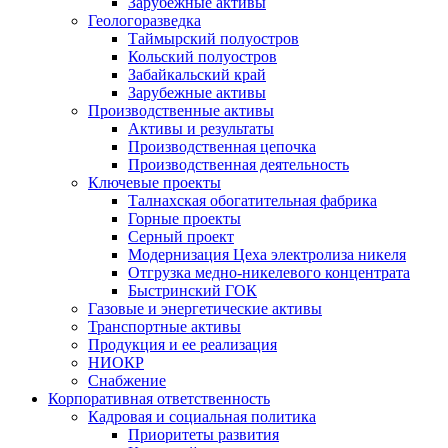
Зарубежные активы
Геологоразведка
Таймырский полуостров
Кольский полуостров
Забайкальский край
Зарубежные активы
Производственные активы
Активы и результаты
Производственная цепочка
Производственная деятельность
Ключевые проекты
Талнахская обогатительная фабрика
Горные проекты
Серный проект
Модернизация Цеха электролиза никеля
Отгрузка медно-никелевого концентрата
Быстринский ГОК
Газовые и энергетические активы
Транспортные активы
Продукция и ее реализация
НИОКР
Снабжение
Корпоративная ответственность
Кадровая и социальная политика
Приоритеты развития