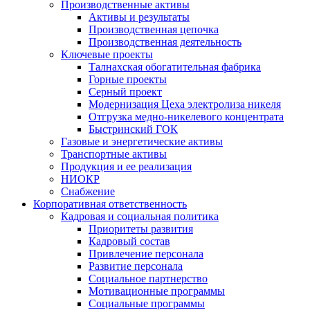
Производственные активы
Активы и результаты
Производственная цепочка
Производственная деятельность
Ключевые проекты
Талнахская обогатительная фабрика
Горные проекты
Серный проект
Модернизация Цеха электролиза никеля
Отгрузка медно-никелевого концентрата
Быстринский ГОК
Газовые и энергетические активы
Транспортные активы
Продукция и ее реализация
НИОКР
Снабжение
Корпоративная ответственность
Кадровая и социальная политика
Приоритеты развития
Кадровый состав
Привлечение персонала
Развитие персонала
Социальное партнерство
Мотивационные программы
Социальные программы