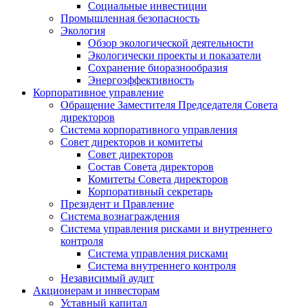
Социальные инвестиции
Промышленная безопасность
Экология
Обзор экологической деятельности
Экологически проекты и показатели
Сохранение биоразнообразия
Энергоэффективность
Корпоративное управление
Обращение Заместителя Председателя Совета
директоров
Система корпоративного управления
Совет директоров и комитеты
Совет директоров
Состав Совета директоров
Комитеты Совета директоров
Корпоративный секретарь
Президент и Правление
Система вознаграждения
Система управления рисками и внутреннего
контроля
Система управления рисками
Система внутреннего контроля
Независимый аудит
Акционерам и инвесторам
Уставный капитал