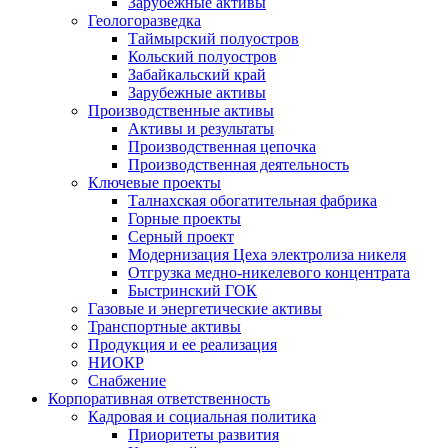
Зарубежные активы
Геологоразведка
Таймырский полуостров
Кольский полуостров
Забайкальский край
Зарубежные активы
Производственные активы
Активы и результаты
Производственная цепочка
Производственная деятельность
Ключевые проекты
Талнахская обогатительная фабрика
Горные проекты
Серный проект
Модернизация Цеха электролиза никеля
Отгрузка медно-никелевого концентрата
Быстринский ГОК
Газовые и энергетические активы
Транспортные активы
Продукция и ее реализация
НИОКР
Снабжение
Корпоративная ответственность
Кадровая и социальная политика
Приоритеты развития