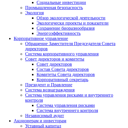
Социальные инвестиции
Промышленная безопасность
Экология
Обзор экологической деятельности
Экологически проекты и показатели
Сохранение биоразнообразия
Энергоэффективность
Корпоративное управление
Обращение Заместителя Председателя Совета
директоров
Система корпоративного управления
Совет директоров и комитеты
Совет директоров
Состав Совета директоров
Комитеты Совета директоров
Корпоративный секретарь
Президент и Правление
Система вознаграждения
Система управления рисками и внутреннего
контроля
Система управления рисками
Система внутреннего контроля
Независимый аудит
Акционерам и инвесторам
Уставный капитал