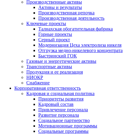
Производственные активы
Активы и результаты
Производственная цепочка
Производственная деятельность
Ключевые проекты
Талнахская обогатительная фабрика
Горные проекты
Серный проект
Модернизация Цеха электролиза никеля
Отгрузка медно-никелевого концентрата
Быстринский ГОК
Газовые и энергетические активы
Транспортные активы
Продукция и ее реализация
НИОКР
Снабжение
Корпоративная ответственность
Кадровая и социальная политика
Приоритеты развития
Кадровый состав
Привлечение персонала
Развитие персонала
Социальное партнерство
Мотивационные программы
Социальные программы