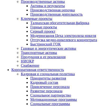
Производственные активы
Активы и результаты
Производственная цепочка
Производственная деятельность
Ключевые проекты
Талнахская обогатительная фабрика
Горные проекты
Серный проект
Модернизация Цеха электролиза никеля
Отгрузка медно-никелевого концентрата
Быстринский ГОК
Газовые и энергетические активы
Транспортные активы
Продукция и ее реализация
НИОКР
Снабжение
Корпоративная ответственность
Кадровая и социальная политика
Приоритеты развития
Кадровый состав
Привлечение персонала
Развитие персонала
Социальное партнерство
Мотивационные программы
Социальные программы