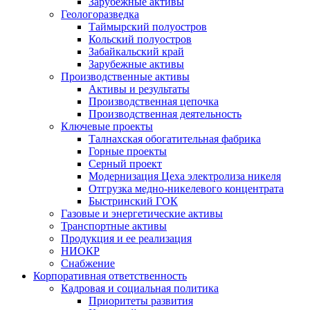
Зарубежные активы
Геологоразведка
Таймырский полуостров
Кольский полуостров
Забайкальский край
Зарубежные активы
Производственные активы
Активы и результаты
Производственная цепочка
Производственная деятельность
Ключевые проекты
Талнахская обогатительная фабрика
Горные проекты
Серный проект
Модернизация Цеха электролиза никеля
Отгрузка медно-никелевого концентрата
Быстринский ГОК
Газовые и энергетические активы
Транспортные активы
Продукция и ее реализация
НИОКР
Снабжение
Корпоративная ответственность
Кадровая и социальная политика
Приоритеты развития