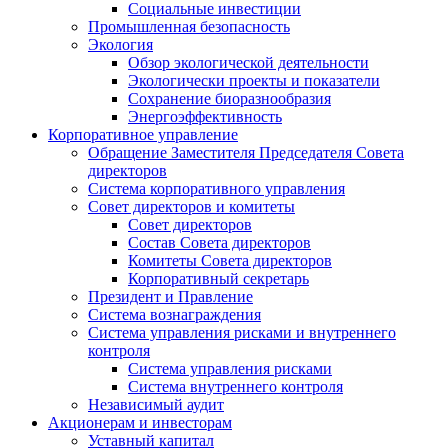
Социальные инвестиции
Промышленная безопасность
Экология
Обзор экологической деятельности
Экологически проекты и показатели
Сохранение биоразнообразия
Энергоэффективность
Корпоративное управление
Обращение Заместителя Председателя Совета
директоров
Система корпоративного управления
Совет директоров и комитеты
Совет директоров
Состав Совета директоров
Комитеты Совета директоров
Корпоративный секретарь
Президент и Правление
Система вознаграждения
Система управления рисками и внутреннего
контроля
Система управления рисками
Система внутреннего контроля
Независимый аудит
Акционерам и инвесторам
Уставный капитал