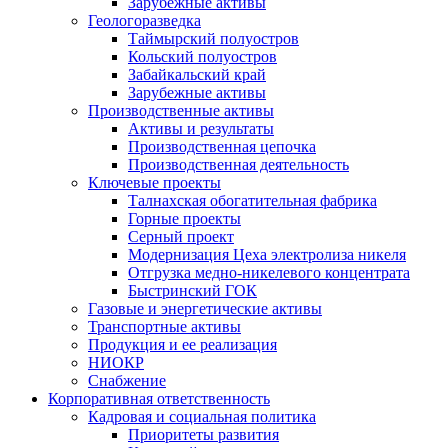
Зарубежные активы
Геологоразведка
Таймырский полуостров
Кольский полуостров
Забайкальский край
Зарубежные активы
Производственные активы
Активы и результаты
Производственная цепочка
Производственная деятельность
Ключевые проекты
Талнахская обогатительная фабрика
Горные проекты
Серный проект
Модернизация Цеха электролиза никеля
Отгрузка медно-никелевого концентрата
Быстринский ГОК
Газовые и энергетические активы
Транспортные активы
Продукция и ее реализация
НИОКР
Снабжение
Корпоративная ответственность
Кадровая и социальная политика
Приоритеты развития