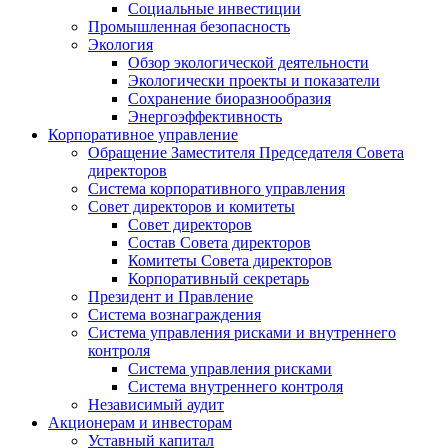
Социальные инвестиции
Промышленная безопасность
Экология
Обзор экологической деятельности
Экологически проекты и показатели
Сохранение биоразнообразия
Энергоэффективность
Корпоративное управление
Обращение Заместителя Председателя Совета
директоров
Система корпоративного управления
Совет директоров и комитеты
Совет директоров
Состав Совета директоров
Комитеты Совета директоров
Корпоративный секретарь
Президент и Правление
Система вознаграждения
Система управления рисками и внутреннего
контроля
Система управления рисками
Система внутреннего контроля
Независимый аудит
Акционерам и инвесторам
Уставный капитал