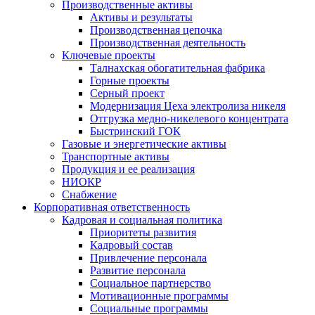
Производственные активы
Активы и результаты
Производственная цепочка
Производственная деятельность
Ключевые проекты
Талнахская обогатительная фабрика
Горные проекты
Серный проект
Модернизация Цеха электролиза никеля
Отгрузка медно-никелевого концентрата
Быстринский ГОК
Газовые и энергетические активы
Транспортные активы
Продукция и ее реализация
НИОКР
Снабжение
Корпоративная ответственность
Кадровая и социальная политика
Приоритеты развития
Кадровый состав
Привлечение персонала
Развитие персонала
Социальное партнерство
Мотивационные программы
Социальные программы