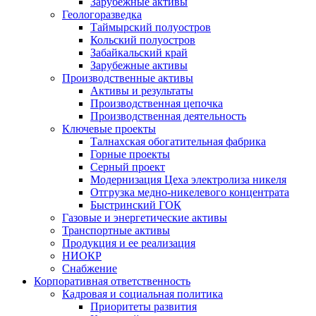
Зарубежные активы
Геологоразведка
Таймырский полуостров
Кольский полуостров
Забайкальский край
Зарубежные активы
Производственные активы
Активы и результаты
Производственная цепочка
Производственная деятельность
Ключевые проекты
Талнахская обогатительная фабрика
Горные проекты
Серный проект
Модернизация Цеха электролиза никеля
Отгрузка медно-никелевого концентрата
Быстринский ГОК
Газовые и энергетические активы
Транспортные активы
Продукция и ее реализация
НИОКР
Снабжение
Корпоративная ответственность
Кадровая и социальная политика
Приоритеты развития