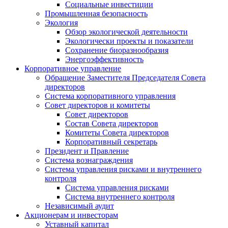
Социальные инвестиции
Промышленная безопасность
Экология
Обзор экологической деятельности
Экологически проекты и показатели
Сохранение биоразнообразия
Энергоэффективность
Корпоративное управление
Обращение Заместителя Председателя Совета
директоров
Система корпоративного управления
Совет директоров и комитеты
Совет директоров
Состав Совета директоров
Комитеты Совета директоров
Корпоративный секретарь
Президент и Правление
Система вознаграждения
Система управления рисками и внутреннего
контроля
Система управления рисками
Система внутреннего контроля
Независимый аудит
Акционерам и инвесторам
Уставный капитал