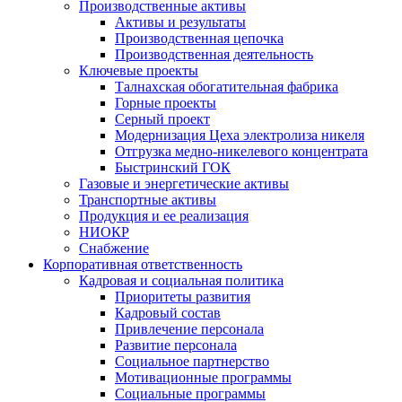
Производственные активы
Активы и результаты
Производственная цепочка
Производственная деятельность
Ключевые проекты
Талнахская обогатительная фабрика
Горные проекты
Серный проект
Модернизация Цеха электролиза никеля
Отгрузка медно-никелевого концентрата
Быстринский ГОК
Газовые и энергетические активы
Транспортные активы
Продукция и ее реализация
НИОКР
Снабжение
Корпоративная ответственность
Кадровая и социальная политика
Приоритеты развития
Кадровый состав
Привлечение персонала
Развитие персонала
Социальное партнерство
Мотивационные программы
Социальные программы