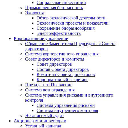
Социальные инвестиции
Промышленная безопасность
Экология
Обзор экологической деятельности
Экологически проекты и показатели
Сохранение биоразнообразия
Энергоэффективность
Корпоративное управление
Обращение Заместителя Председателя Совета
директоров
Система корпоративного управления
Совет директоров и комитеты
Совет директоров
Состав Совета директоров
Комитеты Совета директоров
Корпоративный секретарь
Президент и Правление
Система вознаграждения
Система управления рисками и внутреннего
контроля
Система управления рисками
Система внутреннего контроля
Независимый аудит
Акционерам и инвесторам
Уставный капитал