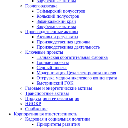
Зарубежные активы
Геологоразведка
Таймырский полуостров
Кольский полуостров
Забайкальский край
Зарубежные активы
Производственные активы
Активы и результаты
Производственная цепочка
Производственная деятельность
Ключевые проекты
Талнахская обогатительная фабрика
Горные проекты
Серный проект
Модернизация Цеха электролиза никеля
Отгрузка медно-никелевого концентрата
Быстринский ГОК
Газовые и энергетические активы
Транспортные активы
Продукция и ее реализация
НИОКР
Снабжение
Корпоративная ответственность
Кадровая и социальная политика
Приоритеты развития