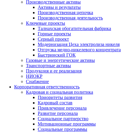
Производственные активы
Активы и результаты
Производственная цепочка
Производственная деятельность
Ключевые проекты
Талнахская обогатительная фабрика
Горные проекты
Серный проект
Модернизация Цеха электролиза никеля
Отгрузка медно-никелевого концентрата
Быстринский ГОК
Газовые и энергетические активы
Транспортные активы
Продукция и ее реализация
НИОКР
Снабжение
Корпоративная ответственность
Кадровая и социальная политика
Приоритеты развития
Кадровый состав
Привлечение персонала
Развитие персонала
Социальное партнерство
Мотивационные программы
Социальные программы