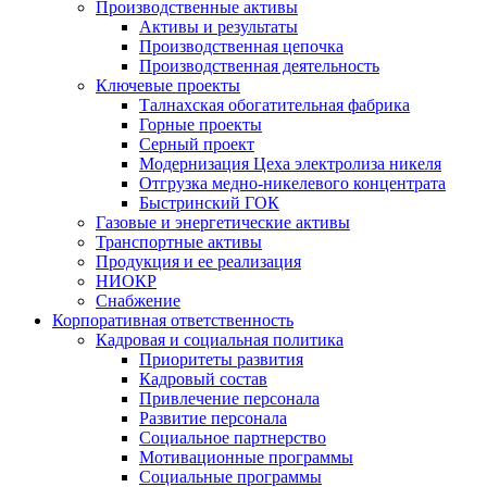
Производственные активы
Активы и результаты
Производственная цепочка
Производственная деятельность
Ключевые проекты
Талнахская обогатительная фабрика
Горные проекты
Серный проект
Модернизация Цеха электролиза никеля
Отгрузка медно-никелевого концентрата
Быстринский ГОК
Газовые и энергетические активы
Транспортные активы
Продукция и ее реализация
НИОКР
Снабжение
Корпоративная ответственность
Кадровая и социальная политика
Приоритеты развития
Кадровый состав
Привлечение персонала
Развитие персонала
Социальное партнерство
Мотивационные программы
Социальные программы