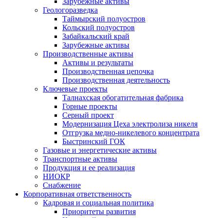
Зарубежные активы
Геологоразведка
Таймырский полуостров
Кольский полуостров
Забайкальский край
Зарубежные активы
Производственные активы
Активы и результаты
Производственная цепочка
Производственная деятельность
Ключевые проекты
Талнахская обогатительная фабрика
Горные проекты
Серный проект
Модернизация Цеха электролиза никеля
Отгрузка медно-никелевого концентрата
Быстринский ГОК
Газовые и энергетические активы
Транспортные активы
Продукция и ее реализация
НИОКР
Снабжение
Корпоративная ответственность
Кадровая и социальная политика
Приоритеты развития