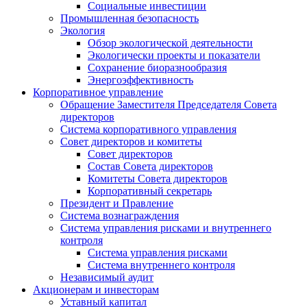
Социальные инвестиции
Промышленная безопасность
Экология
Обзор экологической деятельности
Экологически проекты и показатели
Сохранение биоразнообразия
Энергоэффективность
Корпоративное управление
Обращение Заместителя Председателя Совета
директоров
Система корпоративного управления
Совет директоров и комитеты
Совет директоров
Состав Совета директоров
Комитеты Совета директоров
Корпоративный секретарь
Президент и Правление
Система вознаграждения
Система управления рисками и внутреннего
контроля
Система управления рисками
Система внутреннего контроля
Независимый аудит
Акционерам и инвесторам
Уставный капитал